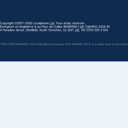
Copyright ©2007–2026 Localphone
Ltd
. Tous droits réservés
Enregistré en Angleterre & au Pays de Galles #6085990 |
UK
TVA
#911 5418 49
4 Paradise Street
,
Sheffield
,
South Yorkshire
,
S1 2DF
,
UK
,
Tel: 0333 555 3 555
“THE ITSPA AWARDS 2014 AND Best Consumer VoIP AWARD 2014” is a trade mark of the Internet 