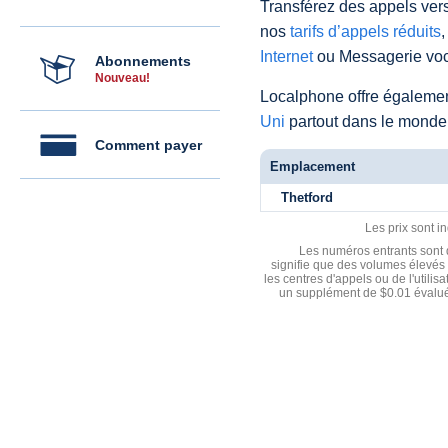
Transférez des appels vers
nos
tarifs d’appels réduits
,
Internet
ou Messagerie voc
Abonnements
Nouveau!
Localphone offre égaleme
Uni
partout dans le monde
Comment payer
Emplacement
Thetford
Les prix sont i
Les numéros entrants sont d
signifie que des volumes élevés 
les centres d'appels ou de l'utili
un supplément de $0.01 évalué