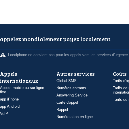
appelez mondialement payez localement
Localphone ne convient pas pour les appels vers les services d'urgence
Appels
Autres services
Coûts
internationaux
Global SMS
Tarifs d'a
Appels mobile ou sur ligne
Numéros entrants
Tarifs de
fixe
internatio
Answering Service
app iPhone
Tarifs de
Carte d'appel
app Android
Rappel
VoIP
Numérotation en ligne