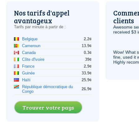
Nos tarifs d'appel
Comment
avantageux
clients
Tarifs par minute à partir de :
Awesome serv
received $3 in
Belgique
2.2¢
Cameroun
13.9¢
Wow! What se
Canada
0.3¢
fine, used it
Côte d'Ivoire
39¢
Highly recom
France
2.9¢
Guinée
33.9¢
Haïti
25.9¢
République démocratique du
26.9¢
Congo
Trouver votre pays