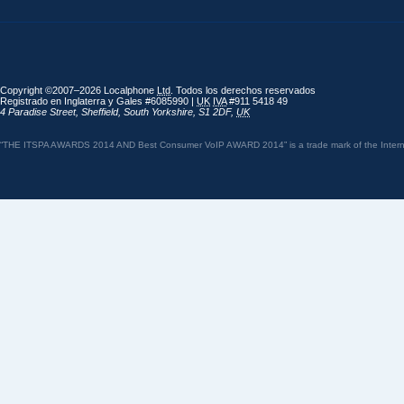
Copyright ©2007–2026 Localphone
Ltd
. Todos los derechos reservados
Registrado en Inglaterra y Gales #6085990 |
UK
IVA
#911 5418 49
4 Paradise Street
,
Sheffield
,
South Yorkshire
,
S1 2DF
,
UK
“THE ITSPA AWARDS 2014 AND Best Consumer VoIP AWARD 2014” is a trade mark of the Internet 