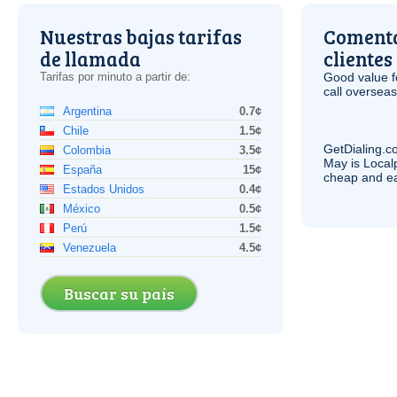
Nuestras bajas tarifas
Comenta
de llamada
clientes
Tarifas por minuto a partir de:
Good value f
call overseas,
Argentina
0.7¢
Chile
1.5¢
GetDialing.c
Colombia
3.5¢
May is Local
España
15¢
cheap and e
Estados Unidos
0.4¢
México
0.5¢
Perú
1.5¢
Venezuela
4.5¢
Buscar su país