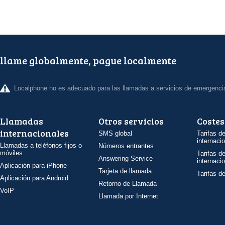
llame globalmente, pague localmente
Localphone no es adecuado para las llamadas a servicios de emergenci
Llamadas
Otros servicios
Costes
internacionales
SMS global
Tarifas d
internaci
Llamadas a teléfonos fijos o
Números entrantes
móviles
Tarifas d
Answering Service
internaci
Aplicación para iPhone
Tarjeta de llamada
Tarifas d
Aplicación para Android
Retorno de Llamada
VoIP
Llamada por Internet