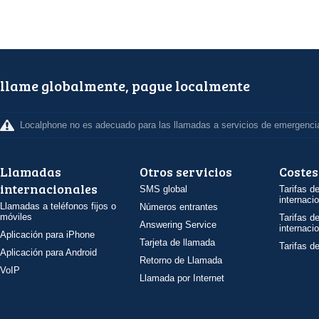
llame globalmente, pague localmente
Localphone no es adecuado para las llamadas a servicios de emergenci
Llamadas
Otros servicios
Costes
internacionales
SMS global
Tarifas d
internaci
Llamadas a teléfonos fijos o
Números entrantes
móviles
Tarifas d
Answering Service
internaci
Aplicación para iPhone
Tarjeta de llamada
Tarifas d
Aplicación para Android
Retorno de Llamada
VoIP
Llamada por Internet