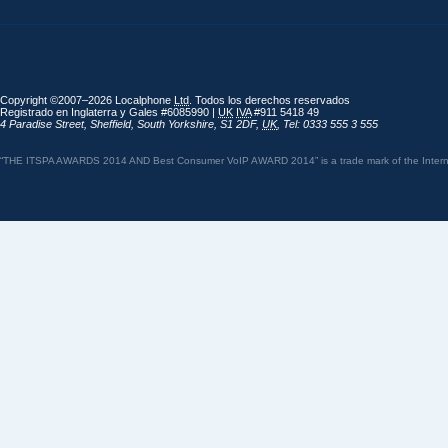
Copyright ©2007–2026 Localphone
Ltd
. Todos los derechos reservados
Registrado en Inglaterra y Gales #6085990 |
UK
IVA
#911 5418 49
4 Paradise Street
,
Sheffield
,
South Yorkshire
,
S1 2DF
,
UK
,
Tel: 0333 555 3 555
“THE ITSPA AWARDS 2014 AND Best Consumer VoIP AWARD 2014” is a trade mark of the Internet 