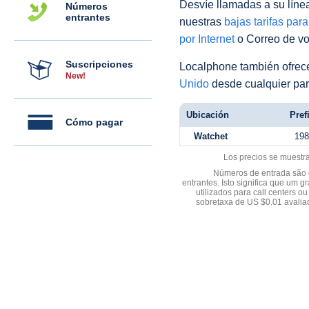
Desvíe llamadas a su línea 
Números
entrantes
nuestras
bajas tarifas par
por Internet
o Correo de voz
Suscripciones
Localphone también ofre
New!
Unido
desde cualquier par
Ubicación
Pref
Cómo pagar
Watchet
198
Los precios se muestr
Números de entrada são d
entrantes. Isto significa que u
utilizados para call centers
sobretaxa de US $0.01 avali