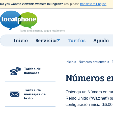
Do you want to view this website in English?
Yes, please
translate to English
.
Inicio
Servicios
Tarifas
Ayuda
Inicio
Números entrantes
Tarifas de
llamadas
Números en
Tarifas de
Obtenga un Número entran
mensajes de
texto
Reino Unido (“Watchet”) pa
configuración inicial $6.0