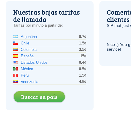
Nuestras bajas tarifas
Comenta
de llamada
clientes
Tarifas por minuto a partir de:
SIP
that just 
Argentina
0.7¢
Chile
1.5¢
Nice :) You g
service!
Colombia
3.5¢
España
15¢
Estados Unidos
0.4¢
México
0.5¢
Perú
1.5¢
Venezuela
4.5¢
Buscar su país