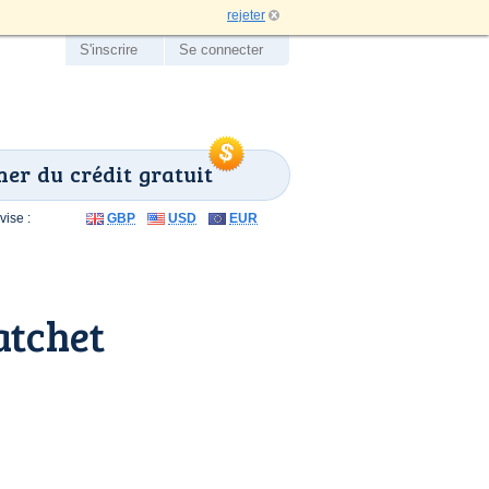
rejeter
S'inscrire
Se connecter
er du crédit gratuit
ise :
GBP
USD
EUR
atchet