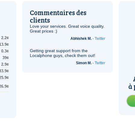
Commentaires des
clients
Love your services. Great voice quality.
Great prices :)
2.2¢
Abhishek M.
-
Twitter
13.9¢
Getting great support from the
0.3¢
Localphone guys, check them out!
39¢
Simon M.
-
Twitter
2.9¢
33.9¢
25.9¢
à 
26.9¢