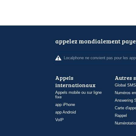
appelez mondialement paye
Localphone ne convient pas pour les appe
Appels
Autres 
internationaux
Global SMS
Appels mobile ou sur ligne
Numéros en
fixe
Answering S
app iPhone
Carte d'appe
app Android
Rappel
VoIP
Numérotatio