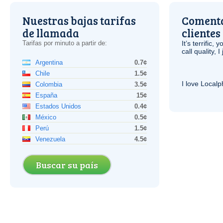
Nuestras bajas tarifas
Comenta
de llamada
clientes
Tarifas por minuto a partir de:
It’s terrific,
call quality, I
Argentina
0.7¢
Chile
1.5¢
I love Local
Colombia
3.5¢
España
15¢
Estados Unidos
0.4¢
México
0.5¢
Perú
1.5¢
Venezuela
4.5¢
Buscar su país