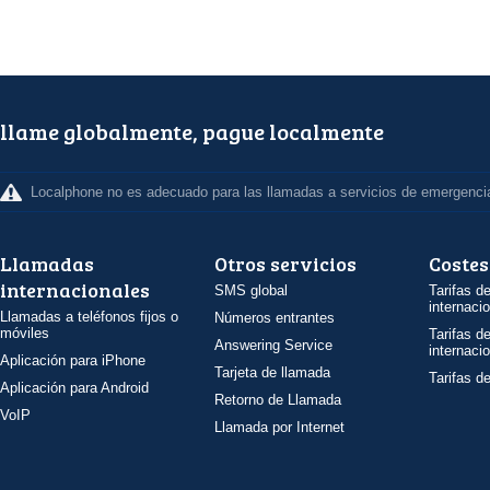
llame globalmente, pague localmente
Localphone no es adecuado para las llamadas a servicios de emergenci
Llamadas
Otros servicios
Costes
internacionales
SMS global
Tarifas d
internaci
Llamadas a teléfonos fijos o
Números entrantes
móviles
Tarifas d
Answering Service
internaci
Aplicación para iPhone
Tarjeta de llamada
Tarifas d
Aplicación para Android
Retorno de Llamada
VoIP
Llamada por Internet