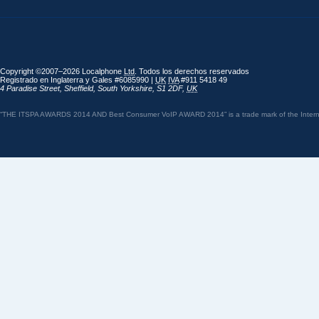
Copyright ©2007–2026 Localphone
Ltd
. Todos los derechos reservados
Registrado en Inglaterra y Gales #6085990 |
UK
IVA
#911 5418 49
4 Paradise Street
,
Sheffield
,
South Yorkshire
,
S1 2DF
,
UK
“THE ITSPA AWARDS 2014 AND Best Consumer VoIP AWARD 2014” is a trade mark of the Internet 