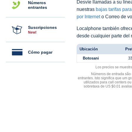
Desvíe llamadas a su línea 
Números
entrantes
nuestras
bajas tarifas par
por Internet
o Correo de voz
Suscripciones
Localphone también ofre
New!
desde cualquier parte del
Ubicación
Pref
Cómo pagar
Botosani
3
Los precios se muestr
Números de entrada são d
entrantes. Isto significa que u
utilizados para call centers
sobretaxa de US $0.01 avali