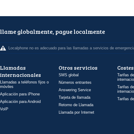
llame globalmente, pague localmente
Localphone no es adecuado para las llamadas a servicios de emergenci
Llamadas
Otros servicios
Costes
internacionales
SMS global
Tarifas d
internaci
Llamadas a teléfonos fijos o
Números entrantes
móviles
Tarifas d
Answering Service
internaci
Aplicación para iPhone
Tarjeta de llamada
Tarifas d
Aplicación para Android
Retorno de Llamada
VoIP
Llamada por Internet