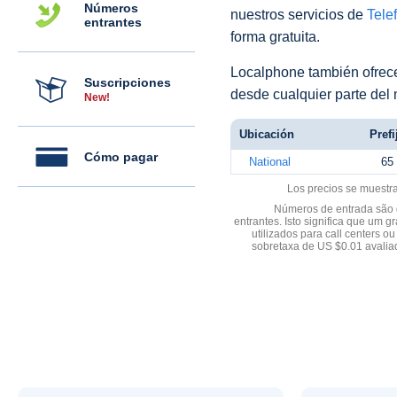
Números
nuestros servicios de
Telef
entrantes
forma gratuita.
Localphone también ofre
Suscripciones
desde cualquier parte del
New!
Ubicación
Prefi
Cómo pagar
National
65
Los precios se muestr
Números de entrada são d
entrantes. Isto significa que u
utilizados para call centers
sobretaxa de US $0.01 avali