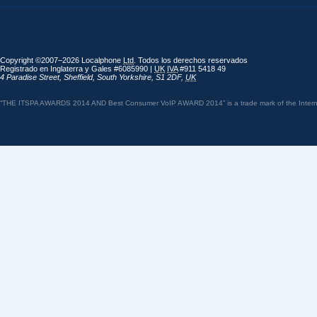
Copyright ©2007–2026 Localphone
Ltd
. Todos los derechos reservados
Registrado en Inglaterra y Gales #6085990 |
UK
IVA
#911 5418 49
4 Paradise Street
,
Sheffield
,
South Yorkshire
,
S1 2DF
,
UK
“THE ITSPA AWARDS 2014 AND Best Consumer VoIP AWARD 2014” is a trade mark of the Internet 