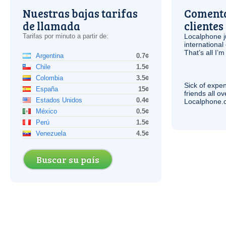
Nuestras bajas tarifas
Comenta
de llamada
clientes
Tarifas por minuto a partir de:
Localphone j
international 
That’s all I’
Argentina
0.7¢
Chile
1.5¢
Colombia
3.5¢
Sick of expen
España
15¢
friends all o
Estados Unidos
0.4¢
Localphone.c
México
0.5¢
Perú
1.5¢
Venezuela
4.5¢
Buscar su país