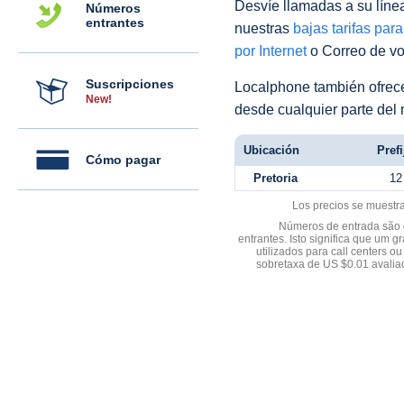
Desvíe llamadas a su línea 
Números
entrantes
nuestras
bajas tarifas par
por Internet
o Correo de voz
Suscripciones
Localphone también ofre
New!
desde cualquier parte del
Ubicación
Prefi
Cómo pagar
Pretoria
12
Los precios se muestr
Números de entrada são d
entrantes. Isto significa que u
utilizados para call centers
sobretaxa de US $0.01 avali