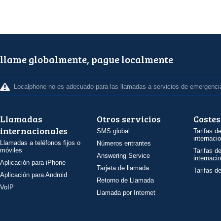
llame globalmente, pague localmente
Localphone no es adecuado para las llamadas a servicios de emergenci
Llamadas
Otros servicios
Costes
internacionales
SMS global
Tarifas d
internaci
Llamadas a teléfonos fijos o
Números entrantes
móviles
Tarifas d
Answering Service
internaci
Aplicación para iPhone
Tarjeta de llamada
Tarifas d
Aplicación para Android
Retorno de Llamada
VoIP
Llamada por Internet