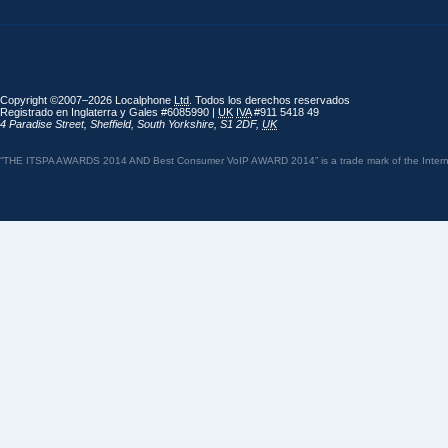
Copyright ©2007–2026 Localphone
Ltd
. Todos los derechos reservados
Registrado en Inglaterra y Gales #6085990 |
UK
IVA
#911 5418 49
4 Paradise Street
,
Sheffield
,
South Yorkshire
,
S1 2DF
,
UK
“THE ITSPA AWARDS 2014 AND Best Consumer VoIP AWARD 2014” is a trade mark of the Internet 