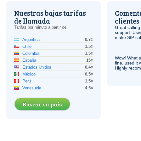
Nuestras bajas tarifas
Comenta
de llamada
clientes
Tarifas por minuto a partir de:
Great calling
support. Usi
make
SIP
cal
Argentina
0.7¢
Chile
1.5¢
Colombia
3.5¢
Wow! What se
España
15¢
fine, used it
Estados Unidos
0.4¢
Highly recom
México
0.5¢
Perú
1.5¢
Venezuela
4.5¢
Buscar su país