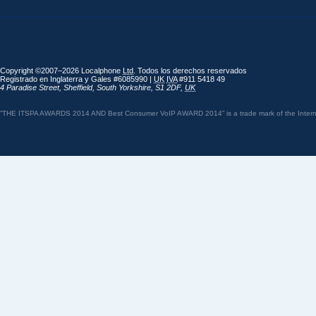
Copyright ©2007–2026 Localphone
Ltd
. Todos los derechos reservados
Registrado en Inglaterra y Gales #6085990 |
UK
IVA
#911 5418 49
4 Paradise Street
,
Sheffield
,
South Yorkshire
,
S1 2DF
,
UK
“THE ITSPA AWARDS 2014 AND Best Consumer VoIP AWARD 2014” is a trade mark of the Internet 