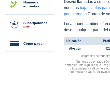
Desvíe llamadas a su línea 
Números
entrantes
nuestras
bajas tarifas par
por Internet
o Correo de voz
Suscripciones
Localphone también ofre
New!
desde cualquier parte del
Ubicación
Pref
Cómo pagar
Alvsbyn
92
Los precios se muestr
Números de entrada são d
entrantes. Isto significa que u
utilizados para call centers
sobretaxa de US $0.01 avali