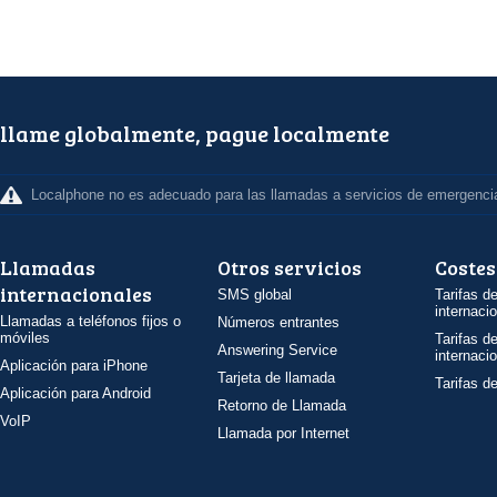
llame globalmente, pague localmente
Localphone no es adecuado para las llamadas a servicios de emergenci
Llamadas
Otros servicios
Costes
internacionales
SMS global
Tarifas d
internaci
Llamadas a teléfonos fijos o
Números entrantes
móviles
Tarifas d
Answering Service
internaci
Aplicación para iPhone
Tarjeta de llamada
Tarifas d
Aplicación para Android
Retorno de Llamada
VoIP
Llamada por Internet