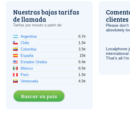
Nuestras bajas tarifas
Comenta
de llamada
clientes
Tarifas por minuto a partir de:
Please don’t 
absolutely lo
Argentina
0.7¢
Chile
1.5¢
Localphone j
Colombia
3.5¢
international 
España
15¢
That’s all I’
Estados Unidos
0.4¢
México
0.5¢
Perú
1.5¢
Venezuela
4.5¢
Buscar su país