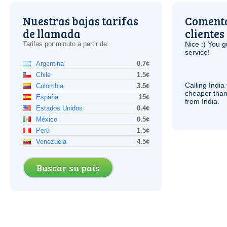
Nuestras bajas tarifas
Comenta
de llamada
clientes
Tarifas por minuto a partir de:
Nice :) You g
service!
Argentina
0.7¢
Chile
1.5¢
Calling India
Colombia
3.5¢
cheaper than
España
15¢
from India.
Estados Unidos
0.4¢
México
0.5¢
Perú
1.5¢
Venezuela
4.5¢
Buscar su país