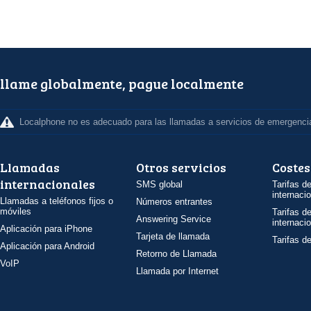
llame globalmente, pague localmente
Localphone no es adecuado para las llamadas a servicios de emergenci
Llamadas
Otros servicios
Costes
internacionales
SMS global
Tarifas d
internaci
Llamadas a teléfonos fijos o
Números entrantes
móviles
Tarifas d
Answering Service
internaci
Aplicación para iPhone
Tarjeta de llamada
Tarifas d
Aplicación para Android
Retorno de Llamada
VoIP
Llamada por Internet