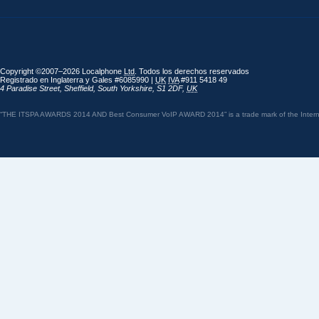
Copyright ©2007–2026 Localphone
Ltd
. Todos los derechos reservados
Registrado en Inglaterra y Gales #6085990 |
UK
IVA
#911 5418 49
4 Paradise Street
,
Sheffield
,
South Yorkshire
,
S1 2DF
,
UK
“THE ITSPA AWARDS 2014 AND Best Consumer VoIP AWARD 2014” is a trade mark of the Internet 