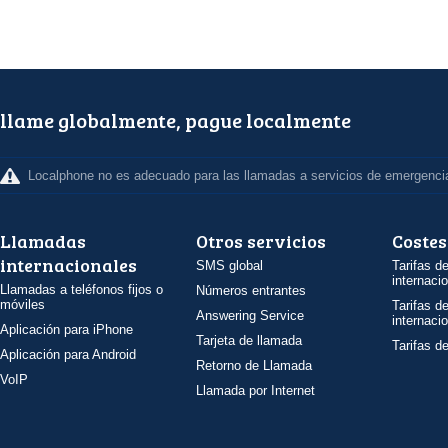
llame globalmente, pague localmente
Localphone no es adecuado para las llamadas a servicios de emergenci
Llamadas
Otros servicios
Costes
internacionales
SMS global
Tarifas d
internaci
Llamadas a teléfonos fijos o
Números entrantes
móviles
Tarifas d
Answering Service
internaci
Aplicación para iPhone
Tarjeta de llamada
Tarifas d
Aplicación para Android
Retorno de Llamada
VoIP
Llamada por Internet