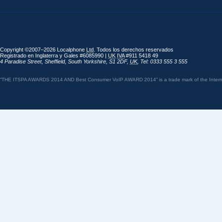
Copyright ©2007–2026 Localphone
Ltd
. Todos los derechos reservados
Registrado en Inglaterra y Gales #6085990 |
UK
IVA
#911 5418 49
4 Paradise Street
,
Sheffield
,
South Yorkshire
,
S1 2DF
,
UK
,
Tel: 0333 555 3 555
“THE ITSPA AWARDS 2014 AND Best Consumer VoIP AWARD 2014” is a trade mark of the Internet 