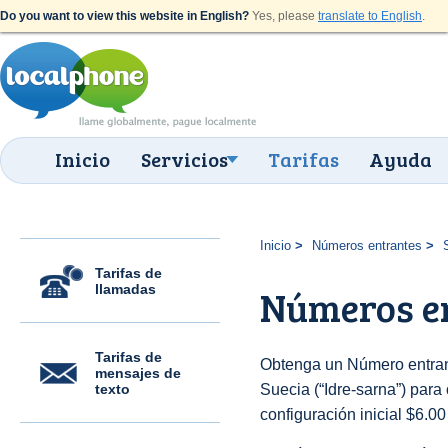
Do you want to view this website in English?
Yes, please
translate to English
.
Inicio
Servicios
Tarifas
Ayuda
Inicio
Números entrantes
Tarifas de
llamadas
Números en
Tarifas de
Obtenga un Número entran
mensajes de
texto
Suecia (“Idre-sarna”) para 
configuración inicial $6.0