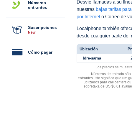
Desvíe llamadas a su línea 
Números
entrantes
nuestras
bajas tarifas par
por Internet
o Correo de voz
Suscripciones
Localphone también ofre
New!
desde cualquier parte del
Ubicación
Pr
Cómo pagar
Idre-sarna
Los precios se muestr
Números de entrada são d
entrantes. Isto significa que u
utilizados para call centers
sobretaxa de US $0.01 avali