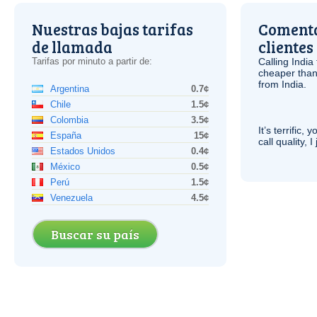
Nuestras bajas tarifas
Comenta
de llamada
clientes
Tarifas por minuto a partir de:
Calling India
cheaper than
from India.
Argentina
0.7¢
Chile
1.5¢
Colombia
3.5¢
It’s terrific,
España
15¢
call quality, I
Estados Unidos
0.4¢
México
0.5¢
Perú
1.5¢
Venezuela
4.5¢
Buscar su país