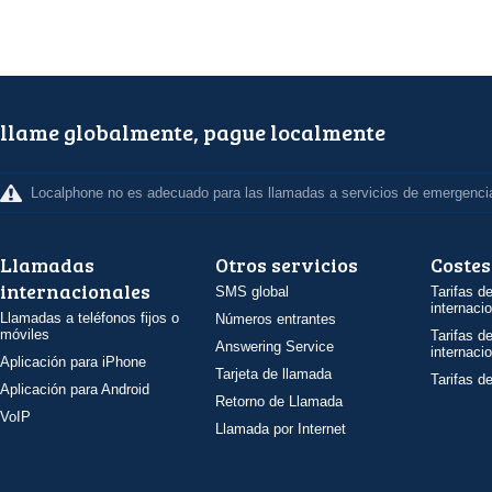
llame globalmente, pague localmente
Localphone no es adecuado para las llamadas a servicios de emergenci
Llamadas
Otros servicios
Costes
internacionales
SMS global
Tarifas d
internaci
Llamadas a teléfonos fijos o
Números entrantes
móviles
Tarifas d
Answering Service
internaci
Aplicación para iPhone
Tarjeta de llamada
Tarifas d
Aplicación para Android
Retorno de Llamada
VoIP
Llamada por Internet