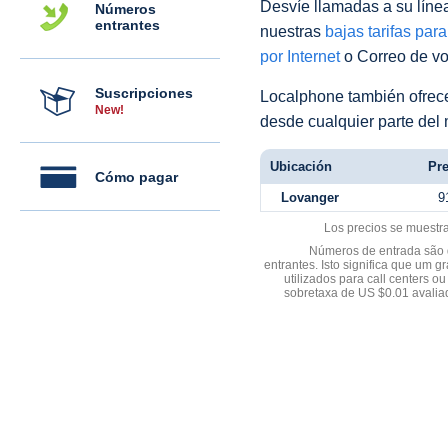
Desvíe llamadas a su línea 
Números
entrantes
nuestras
bajas tarifas par
por Internet
o Correo de voz
Suscripciones
Localphone también ofre
New!
desde cualquier parte del
Ubicación
Pre
Cómo pagar
Lovanger
9
Los precios se muestr
Números de entrada são d
entrantes. Isto significa que u
utilizados para call centers
sobretaxa de US $0.01 avali