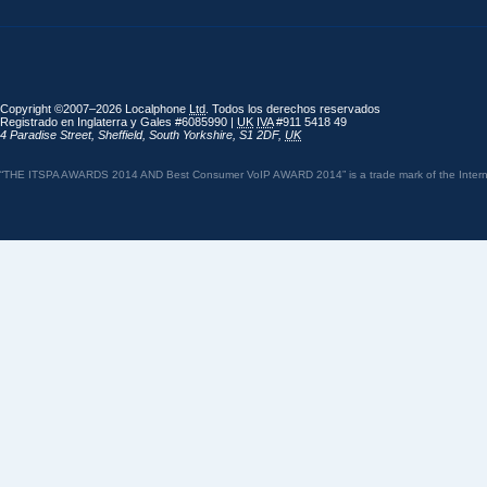
Copyright ©2007–2026 Localphone
Ltd
. Todos los derechos reservados
Registrado en Inglaterra y Gales #6085990 |
UK
IVA
#911 5418 49
4 Paradise Street
,
Sheffield
,
South Yorkshire
,
S1 2DF
,
UK
“THE ITSPA AWARDS 2014 AND Best Consumer VoIP AWARD 2014” is a trade mark of the Internet 