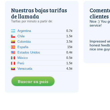
Nuestras bajas tarifas
Comenta
de llamada
clientes
Tarifas por minuto a partir de:
Nice :) You g
service!
Argentina
0.7¢
Chile
1.5¢
Impressed wi
Colombia
3.5¢
honest feedb
España
15¢
nice one guy
Estados Unidos
0.4¢
México
0.5¢
Perú
1.5¢
Venezuela
4.5¢
Buscar su país