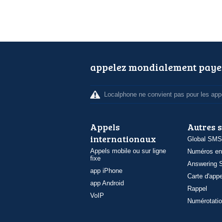
appelez mondialement paye
Localphone ne convient pas pour les appe
Appels
Autres 
internationaux
Global SMS
Appels mobile ou sur ligne
Numéros en
fixe
Answering S
app iPhone
Carte d'appe
app Android
Rappel
VoIP
Numérotatio