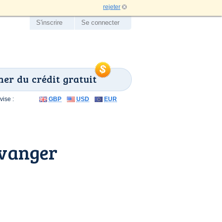
rejeter
S'inscrire
Se connecter
er du crédit gratuit
ise :
GBP
USD
EUR
ovanger