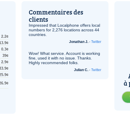
Commentaires des
clients
Impressed that Localphone offers local
numbers for 2,276 locations across 44
countries.
2.2¢
Jonathan J.
-
Twitter
13.9¢
0.3¢
Wow! What service. Account is working
39¢
fine, used it with no issue. Thanks.
2.9¢
Highly recommended folks.
33.9¢
Julian C.
-
Twitter
25.9¢
à 
26.9¢