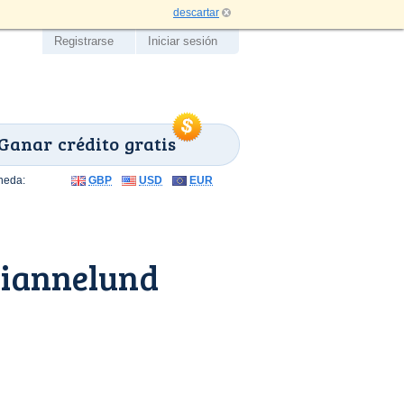
descartar
Registrarse
Iniciar sesión
Ganar crédito gratis
neda:
GBP
USD
EUR
riannelund