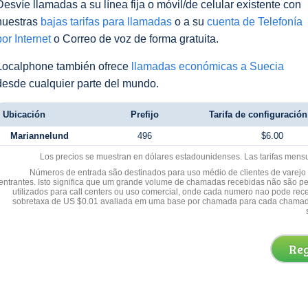
Desvíe llamadas a su línea fija o móvil/de celular existente con
nuestras
bajas tarifas para llamadas
o a su
cuenta de Telefonía
por Internet
o Correo de voz de forma gratuita.
Localphone también ofrece
llamadas económicas a Suecia
desde cualquier parte del mundo.
Ubicación
Prefijo
Tarifa de configuración 
Mariannelund
496
$6.00
Los precios se muestran en dólares estadounidenses. Las tarifas mens
Números de entrada são destinados para uso médio de clientes de varejo y
entrantes. Isto significa que um grande volume de chamadas recebidas não são p
utilizados para call centers ou uso comercial, onde cada numero nao pode re
sobretaxa de US $0.01 avaliada em uma base por chamada para cada chamad
Reg