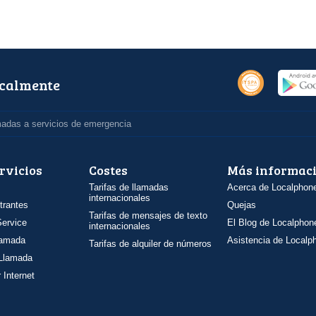
ocalmente
madas a servicios de emergencia
rvicios
Costes
Más informac
Tarifas de llamadas
Acerca de Localphon
internacionales
trantes
Quejas
Tarifas de mensajes de texto
ervice
El Blog de Localphon
internacionales
llamada
Asistencia de Localp
Tarifas de alquiler de números
 Llamada
 Internet