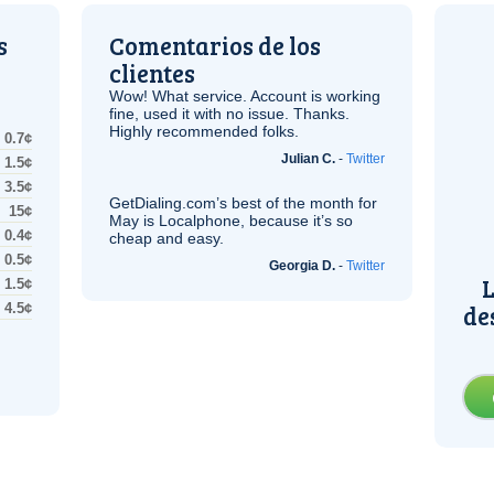
s
Comentarios de los
clientes
Wow! What service. Account is working
fine, used it with no issue. Thanks.
Highly recommended folks.
0.7¢
Julian C.
-
Twitter
1.5¢
3.5¢
GetDialing.com’s best of the month for
15¢
May is Localphone, because it’s so
0.4¢
cheap and easy.
0.5¢
Georgia D.
-
Twitter
L
1.5¢
de
4.5¢