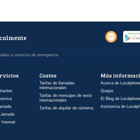
ocalmente
madas a servicios de emergencia
rvicios
Costes
Más informac
Tarifas de llamadas
Acerca de Localphon
internacionales
trantes
Quejas
Tarifas de mensajes de texto
ervice
El Blog de Localphon
internacionales
llamada
Asistencia de Localp
Tarifas de alquiler de números
 Llamada
 Internet