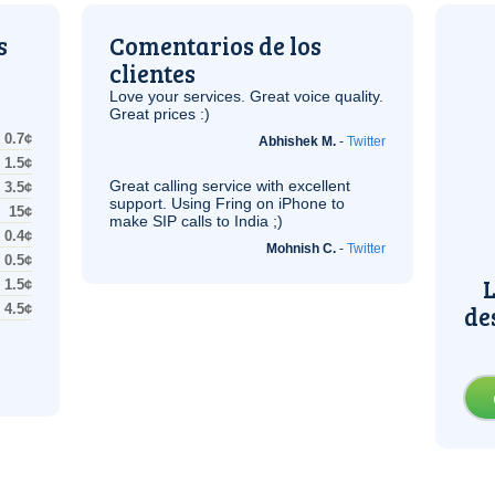
s
Comentarios de los
clientes
Love your services. Great voice quality.
Great prices :)
0.7¢
Abhishek M.
-
Twitter
1.5¢
Great calling service with excellent
3.5¢
support. Using Fring on iPhone to
15¢
make
SIP
calls to India ;)
0.4¢
Mohnish C.
-
Twitter
0.5¢
L
1.5¢
de
4.5¢