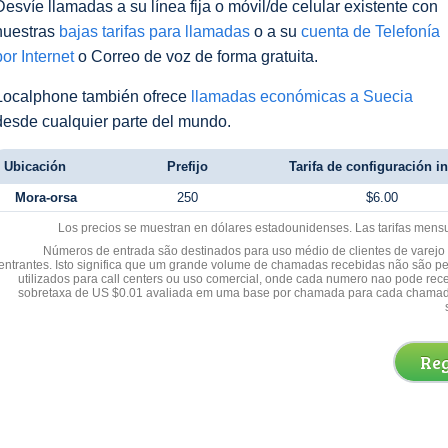
Desvíe llamadas a su línea fija o móvil/de celular existente con
nuestras
bajas tarifas para llamadas
o a su
cuenta de Telefonía
por Internet
o Correo de voz de forma gratuita.
Localphone también ofrece
llamadas económicas a Suecia
desde cualquier parte del mundo.
Ubicación
Prefijo
Tarifa de configuración in
Mora-orsa
250
$6.00
Los precios se muestran en dólares estadounidenses. Las tarifas mens
Números de entrada são destinados para uso médio de clientes de varejo y
entrantes. Isto significa que um grande volume de chamadas recebidas não são p
utilizados para call centers ou uso comercial, onde cada numero nao pode re
sobretaxa de US $0.01 avaliada em uma base por chamada para cada chamad
Reg