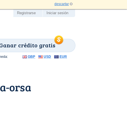
descartar
Registrarse
Iniciar sesión
Ganar crédito gratis
neda:
GBP
USD
EUR
a-orsa