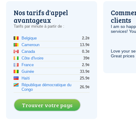
Nos tarifs d'appel
Comment
avantageux
clients
Tarifs par minute à partir de :
I am so hap
services! You
Belgique
2.2¢
Cameroun
13.9¢
Love your ser
Canada
0.3¢
Great prices 
Côte d'Ivoire
39¢
France
2.9¢
Guinée
33.9¢
Haïti
25.9¢
République démocratique du
26.9¢
Congo
Trouver votre pays