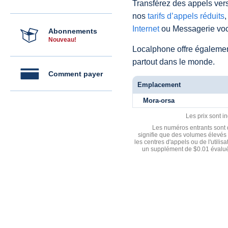
Transférez des appels vers
nos
tarifs d’appels réduits
,
Internet
ou Messagerie voc
Abonnements
Nouveau!
Localphone offre égaleme
partout dans le monde.
Comment payer
Emplacement
Mora-orsa
Les prix sont i
Les numéros entrants sont d
signifie que des volumes élevés 
les centres d'appels ou de l'utili
un supplément de $0.01 évalué