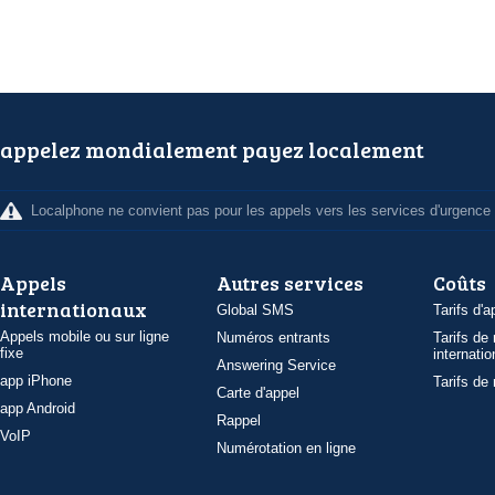
appelez mondialement payez localement
Localphone ne convient pas pour les appels vers les services d'urgence
Appels
Autres services
Coûts
internationaux
Global SMS
Tarifs d'a
Appels mobile ou sur ligne
Numéros entrants
Tarifs de
fixe
internatio
Answering Service
app iPhone
Tarifs de
Carte d'appel
app Android
Rappel
VoIP
Numérotation en ligne