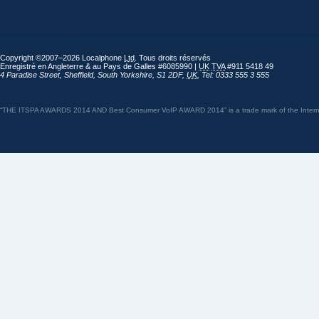
Copyright ©2007–2026 Localphone
Ltd
. Tous droits réservés
Enregistré en Angleterre & au Pays de Galles #6085990 |
UK
TVA
#911 5418 49
4 Paradise Street
,
Sheffield
,
South Yorkshire
,
S1 2DF
,
UK
,
Tel: 0333 555 3 555
“THE ITSPA AWARDS 2014 AND Best Consumer VoIP AWARD 2014” is a trade mark of the Internet 