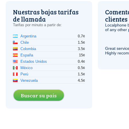
Nuestras bajas tarifas
Comenta
de llamada
clientes
Tarifas por minuto a partir de:
Localphone b
of any other
Argentina
0.7¢
Chile
1.5¢
Great service
Colombia
3.5¢
Highly reco
España
15¢
Estados Unidos
0.4¢
México
0.5¢
Perú
1.5¢
Venezuela
4.5¢
Buscar su país