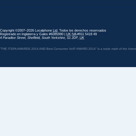
Copyright ©2007–2026 Localphone
Ltd
. Todos los derechos reservados
Registrado en Inglaterra y Gales #6085990 |
UK
IVA
#911 5418 49
4 Paradise Street
,
Sheffield
,
South Yorkshire
,
S1 2DF
,
UK
“THE ITSPA AWARDS 2014 AND Best Consumer VoIP AWARD 2014” is a trade mark of the Internet 