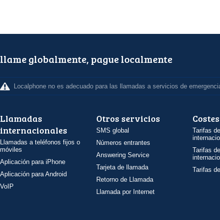
llame globalmente, pague localmente
Localphone no es adecuado para las llamadas a servicios de emergenci
Llamadas
Otros servicios
Costes
internacionales
SMS global
Tarifas d
internaci
Llamadas a teléfonos fijos o
Números entrantes
móviles
Tarifas d
Answering Service
internaci
Aplicación para iPhone
Tarjeta de llamada
Tarifas d
Aplicación para Android
Retorno de Llamada
VoIP
Llamada por Internet