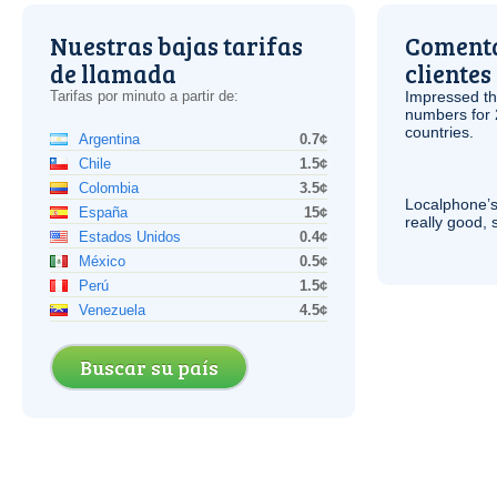
Nuestras bajas tarifas
Comenta
de llamada
clientes
Tarifas por minuto a partir de:
Impressed th
numbers for 
countries.
Argentina
0.7¢
Chile
1.5¢
Colombia
3.5¢
Localphone’s
España
15¢
really good, 
Estados Unidos
0.4¢
México
0.5¢
Perú
1.5¢
Venezuela
4.5¢
Buscar su país