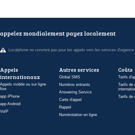
appelez mondialement payez localement
Localphone ne convient pas pour les appels vers les services d'urgence
Appels
Autres services
Coûts
internationaux
Global SMS
Tarifs d'a
Appels mobile ou sur ligne
Numéros entrants
Tarifs de
fixe
internatio
Answering Service
app iPhone
Tarifs de
Carte d'appel
app Android
Rappel
VoIP
Numérotation en ligne