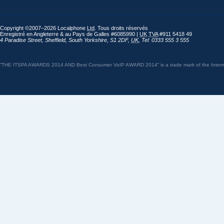
Copyright ©2007–2026 Localphone
Ltd
. Tous droits réservés
Enregistré en Angleterre & au Pays de Galles #6085990 |
UK
TVA
#911 5418 49
4 Paradise Street
,
Sheffield
,
South Yorkshire
,
S1 2DF
,
UK
,
Tel: 0333 555 3 555
“THE ITSPA AWARDS 2014 AND Best Consumer VoIP AWARD 2014” is a trade mark of the Internet 