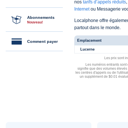
nos
tarifs d’appels réduits
,
Internet
ou Messagerie voc
Abonnements
Localphone offre égaleme
Nouveau!
partout dans le monde.
Emplacement
Comment payer
Lucerne
Les prix sont i
Les numéros entrants sont d
signifie que des volumes élevés 
les centres d'appels ou de l'utili
un supplément de $0.01 évalué