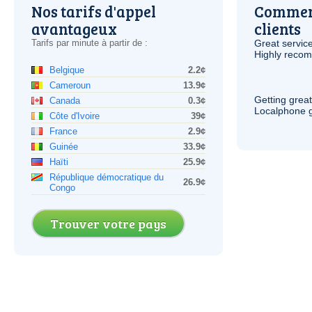
Nos tarifs d'appel
Comment
avantageux
clients
Tarifs par minute à partir de :
Great service
Highly reco
Belgique
2.2¢
Cameroun
13.9¢
Getting grea
Canada
0.3¢
Localphone g
Côte d'Ivoire
39¢
France
2.9¢
Guinée
33.9¢
Haïti
25.9¢
République démocratique du
26.9¢
Congo
Trouver votre pays