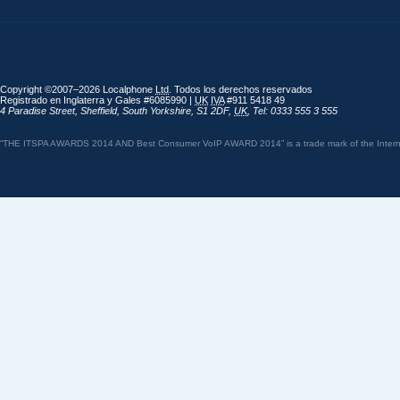
Copyright ©2007–2026 Localphone
Ltd
. Todos los derechos reservados
Registrado en Inglaterra y Gales #6085990 |
UK
IVA
#911 5418 49
4 Paradise Street
,
Sheffield
,
South Yorkshire
,
S1 2DF
,
UK
,
Tel: 0333 555 3 555
“THE ITSPA AWARDS 2014 AND Best Consumer VoIP AWARD 2014” is a trade mark of the Internet 