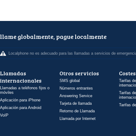
llame globalmente, pague localmente
Localphone no es adecuado para las llamadas a servicios de emergenci
Llamadas
Otros servicios
Costes
internacionales
SMS global
Tarifas d
internaci
Llamadas a teléfonos fijos o
Números entrantes
móviles
Tarifas d
Answering Service
internaci
Aplicación para iPhone
Tarjeta de llamada
Tarifas d
Aplicación para Android
Retorno de Llamada
VoIP
Llamada por Internet