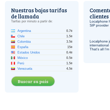
Nuestras bajas tarifas
Comenta
de llamada
clientes
Tarifas por minuto a partir de:
Localphone 
SIP
provider 
Argentina
0.7¢
Chile
1.5¢
Localphone j
Colombia
3.5¢
international 
España
15¢
That’s all I’
Estados Unidos
0.4¢
México
0.5¢
Perú
1.5¢
Venezuela
4.5¢
Buscar su país