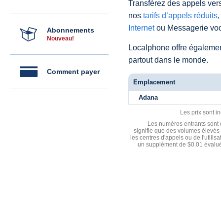
Transférez des appels vers
nos
tarifs d’appels réduits
,
Internet
ou Messagerie voc
Abonnements
Nouveau!
Localphone offre égaleme
partout dans le monde.
Comment payer
Emplacement
Adana
Les prix sont i
Les numéros entrants sont d
signifie que des volumes élevés 
les centres d'appels ou de l'utili
un supplément de $0.01 évalué