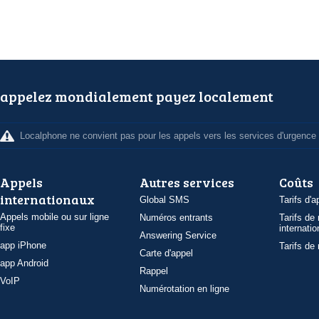
appelez mondialement payez localement
Localphone ne convient pas pour les appels vers les services d'urgence
Appels
Autres services
Coûts
internationaux
Global SMS
Tarifs d'a
Appels mobile ou sur ligne
Numéros entrants
Tarifs de
fixe
internatio
Answering Service
app iPhone
Tarifs de
Carte d'appel
app Android
Rappel
VoIP
Numérotation en ligne