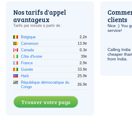
Nos tarifs d'appel
Comment
avantageux
clients
Tarifs par minute à partir de :
Nice :) You g
service!
Belgique
2.2¢
Cameroun
13.9¢
Calling India
Canada
0.3¢
cheaper than
Côte d'Ivoire
39¢
from India.
France
2.9¢
Guinée
33.9¢
Haïti
25.9¢
République démocratique du
26.9¢
Congo
Trouver votre pays