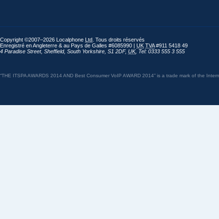
Copyright ©2007–2026 Localphone
Ltd
. Tous droits réservés
Enregistré en Angleterre & au Pays de Galles #6085990 |
UK
TVA
#911 5418 49
4 Paradise Street
,
Sheffield
,
South Yorkshire
,
S1 2DF
,
UK
,
Tel: 0333 555 3 555
“THE ITSPA AWARDS 2014 AND Best Consumer VoIP AWARD 2014” is a trade mark of the Internet 