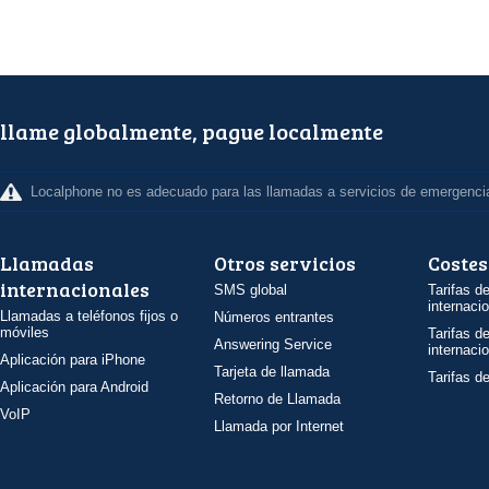
llame globalmente, pague localmente
Localphone no es adecuado para las llamadas a servicios de emergenci
Llamadas
Otros servicios
Costes
internacionales
SMS global
Tarifas d
internaci
Llamadas a teléfonos fijos o
Números entrantes
móviles
Tarifas d
Answering Service
internaci
Aplicación para iPhone
Tarjeta de llamada
Tarifas d
Aplicación para Android
Retorno de Llamada
VoIP
Llamada por Internet