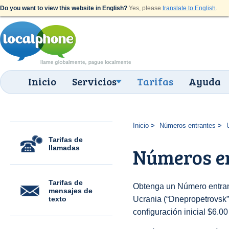
Do you want to view this website in English?
Yes, please
translate to English
.
Inicio
Servicios
Tarifas
Ayuda
Inicio
Números entrantes
Tarifas de
llamadas
Números en
Tarifas de
Obtenga un Número entran
mensajes de
texto
Ucrania (“Dnepropetrovsk”)
configuración inicial $6.0