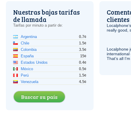
Nuestras bajas tarifas
Comenta
de llamada
clientes
Tarifas por minuto a partir de:
Localphone’s
really good, 
Argentina
0.7¢
Chile
1.5¢
Localphone j
Colombia
3.5¢
international 
España
15¢
That’s all I’
Estados Unidos
0.4¢
México
0.5¢
Perú
1.5¢
Venezuela
4.5¢
Buscar su país