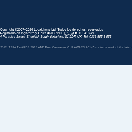
Copyright ©2007–2026 Localphone
Ltd
. Todos los derechos reservados
Registrado en Inglaterra y Gales #6085990 |
UK
IVA
#911 5418 49
4 Paradise Street
,
Sheffield
,
South Yorkshire
,
S1 2DF
,
UK
,
Tel: 0333 555 3 555
“THE ITSPA AWARDS 2014 AND Best Consumer VoIP AWARD 2014” is a trade mark of the Internet 