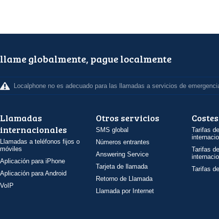
llame globalmente, pague localmente
Localphone no es adecuado para las llamadas a servicios de emergenci
Llamadas
Otros servicios
Costes
internacionales
SMS global
Tarifas d
internaci
Llamadas a teléfonos fijos o
Números entrantes
móviles
Tarifas d
Answering Service
internaci
Aplicación para iPhone
Tarjeta de llamada
Tarifas d
Aplicación para Android
Retorno de Llamada
VoIP
Llamada por Internet