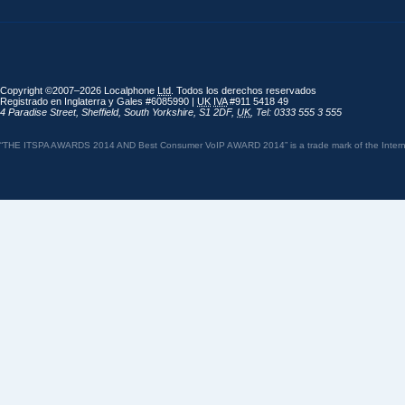
Copyright ©2007–2026 Localphone
Ltd
. Todos los derechos reservados
Registrado en Inglaterra y Gales #6085990 |
UK
IVA
#911 5418 49
4 Paradise Street
,
Sheffield
,
South Yorkshire
,
S1 2DF
,
UK
,
Tel: 0333 555 3 555
“THE ITSPA AWARDS 2014 AND Best Consumer VoIP AWARD 2014” is a trade mark of the Internet 