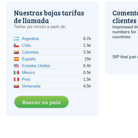
Nuestras bajas tarifas
Comenta
de llamada
clientes
Tarifas por minuto a partir de:
Impressed th
numbers for 
countries.
Argentina
0.7¢
Chile
1.5¢
Colombia
3.5¢
SIP
that just 
España
15¢
Estados Unidos
0.4¢
México
0.5¢
Perú
1.5¢
Venezuela
4.5¢
Buscar su país