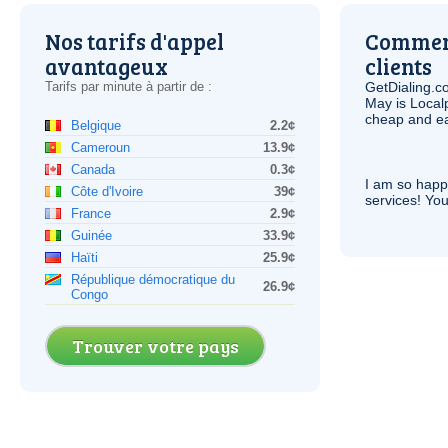
Nos tarifs d'appel
Comment
avantageux
clients
Tarifs par minute à partir de :
GetDialing.c
May is Local
cheap and e
Belgique
2.2¢
Cameroun
13.9¢
Canada
0.3¢
I am so hap
Côte d'Ivoire
39¢
services! You
France
2.9¢
Guinée
33.9¢
Haïti
25.9¢
République démocratique du
26.9¢
Congo
Trouver votre pays