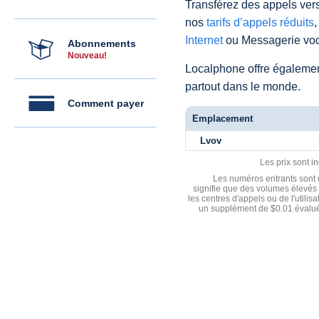
Transférez des appels vers
nos
tarifs d’appels réduits
,
Internet
ou Messagerie voc
Abonnements
Nouveau!
Localphone offre égaleme
partout dans le monde.
Comment payer
Emplacement
Lvov
Les prix sont i
Les numéros entrants sont d
signifie que des volumes élevés 
les centres d'appels ou de l'utili
un supplément de $0.01 évalué