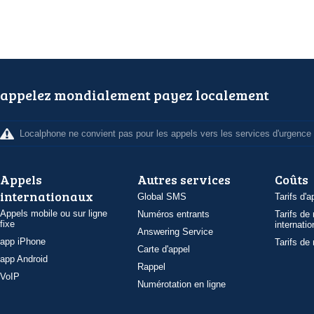
appelez mondialement payez localement
Localphone ne convient pas pour les appels vers les services d'urgence
Appels
Autres services
Coûts
internationaux
Global SMS
Tarifs d'a
Appels mobile ou sur ligne
Numéros entrants
Tarifs de
fixe
internatio
Answering Service
app iPhone
Tarifs de
Carte d'appel
app Android
Rappel
VoIP
Numérotation en ligne