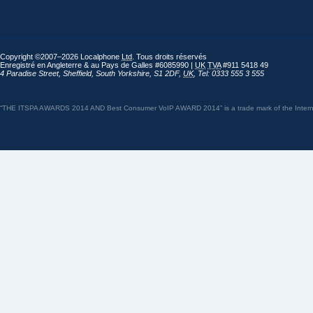
Copyright ©2007–2026 Localphone
Ltd
. Tous droits réservés
Enregistré en Angleterre & au Pays de Galles #6085990 |
UK
TVA
#911 5418 49
4 Paradise Street
,
Sheffield
,
South Yorkshire
,
S1 2DF
,
UK
,
Tel: 0333 555 3 555
“THE ITSPA AWARDS 2014 AND Best Consumer VoIP AWARD 2014” is a trade mark of the Internet 