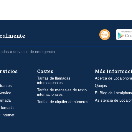
ocalmente
madas a servicios de emergencia
rvicios
Costes
Más informac
Tarifas de llamadas
Acerca de Localphon
internacionales
trantes
Quejas
Tarifas de mensajes de texto
ervice
El Blog de Localphon
internacionales
llamada
Asistencia de Localp
Tarifas de alquiler de números
 Llamada
 Internet