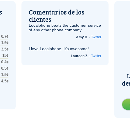
s
Comentarios de los
clientes
Localphone beats the customer service
of any other phone company.
0.7¢
Amy H.
-
Twitter
1.5¢
I love Localphone. It’s awesome!
3.5¢
15¢
Laureen Z.
-
Twitter
0.4¢
0.5¢
L
1.5¢
de
4.5¢