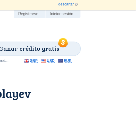
descartar
Registrarse
Iniciar sesión
Ganar crédito gratis
neda:
GBP
USD
EUR
olayev