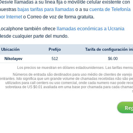
Desvíe llamadas a su línea fija o móvil/de celular existente con
nuestras
bajas tarifas para llamadas
o a su
cuenta de Telefonía
por Internet
o Correo de voz de forma gratuita.
Localphone también ofrece
llamadas económicas a Ucrania
desde cualquier parte del mundo.
Ubicación
Prefijo
Tarifa de configuración in
Nikolayev
512
$6.00
Los precios se muestran en dólares estadounidenses. Las tarifas mens
Números de entrada são destinados para uso médio de clientes de varejo y
entrantes. Isto significa que um grande volume de chamadas recebidas não são p
utilizados para call centers ou uso comercial, onde cada numero nao pode re
sobretaxa de US $0.01 avaliada em uma base por chamada para cada chamad
Reg