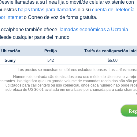
Desvíe llamadas a su línea fija o móvil/de celular existente con
nuestras
bajas tarifas para llamadas
o a su
cuenta de Telefonía
por Internet
o Correo de voz de forma gratuita.
Localphone también ofrece
llamadas económicas a Ucrania
desde cualquier parte del mundo.
Ubicación
Prefijo
Tarifa de configuración inic
Sumy
542
$6.00
Los precios se muestran en dólares estadounidenses. Las tarifas mens
Números de entrada são destinados para uso médio de clientes de varejo y
entrantes. Isto significa que um grande volume de chamadas recebidas não são p
utilizados para call centers ou uso comercial, onde cada numero nao pode re
sobretaxa de US $0.01 avaliada em uma base por chamada para cada chamad
Reg