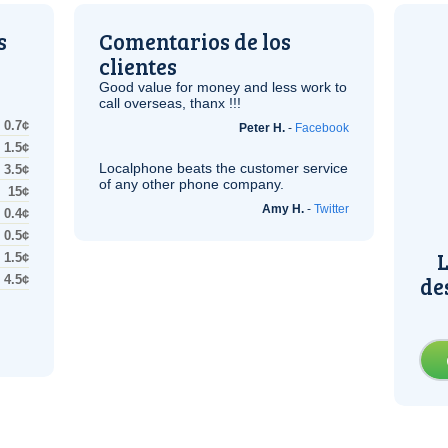
s
Comentarios de los
clientes
Good value for money and less work to
call overseas, thanx !!!
0.7¢
Peter H.
-
Facebook
1.5¢
Localphone beats the customer service
3.5¢
of any other phone company.
15¢
Amy H.
-
Twitter
0.4¢
0.5¢
L
1.5¢
de
4.5¢