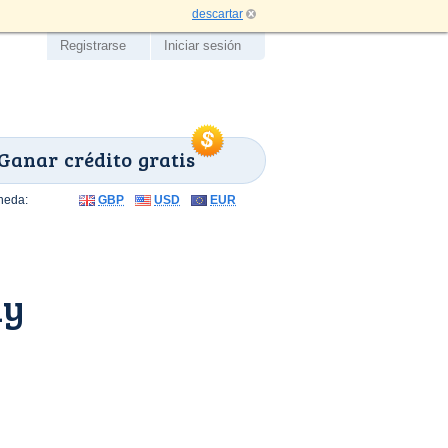
descartar
Registrarse
Iniciar sesión
Ganar crédito gratis
neda:
GBP
USD
EUR
my