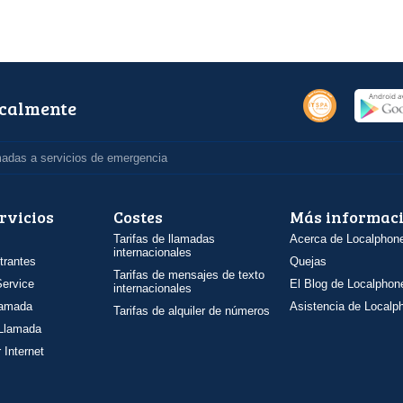
ocalmente
madas a servicios de emergencia
rvicios
Costes
Más informac
Tarifas de llamadas
Acerca de Localphon
internacionales
trantes
Quejas
Tarifas de mensajes de texto
ervice
El Blog de Localphon
internacionales
llamada
Asistencia de Localp
Tarifas de alquiler de números
 Llamada
 Internet