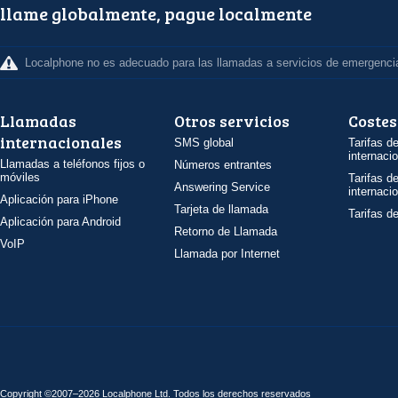
llame globalmente, pague localmente
Localphone no es adecuado para las llamadas a servicios de emergenci
Llamadas
Otros servicios
Costes
internacionales
SMS global
Tarifas d
internaci
Llamadas a teléfonos fijos o
Números entrantes
móviles
Tarifas d
Answering Service
internaci
Aplicación para iPhone
Tarjeta de llamada
Tarifas d
Aplicación para Android
Retorno de Llamada
VoIP
Llamada por Internet
Copyright ©2007–2026 Localphone
Ltd
. Todos los derechos reservados