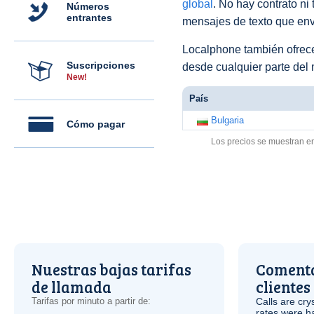
global
. No hay contrato ni
Números
entrantes
mensajes de texto que env
Localphone también ofre
Suscripciones
desde cualquier parte del
New!
País
Bulgaria
Cómo pagar
Los precios se muestran e
Nuestras bajas tarifas
Comenta
de llamada
clientes
Tarifas por minuto a partir de:
Calls are cry
rates were ha