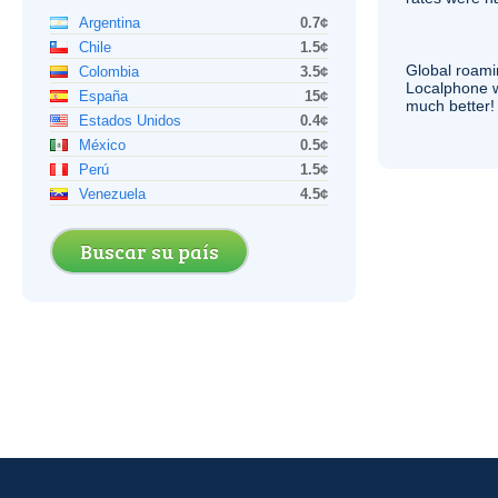
Argentina
0.7¢
Chile
1.5¢
Global roami
Colombia
3.5¢
Localphone 
España
15¢
much better!
Estados Unidos
0.4¢
México
0.5¢
Perú
1.5¢
Venezuela
4.5¢
Buscar su país