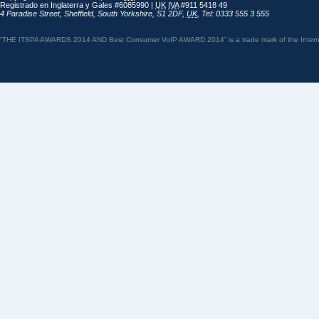
Registrado en Inglaterra y Gales #6085990 |
UK
IVA
#911 5418 49
4 Paradise Street
,
Sheffield
,
South Yorkshire
,
S1 2DF
,
UK
,
Tel: 0333 555 3 555
“THE ITSPA AWARDS 2014 AND Best Consumer VoIP AWARD 2014” is a trade mark of the Internet 