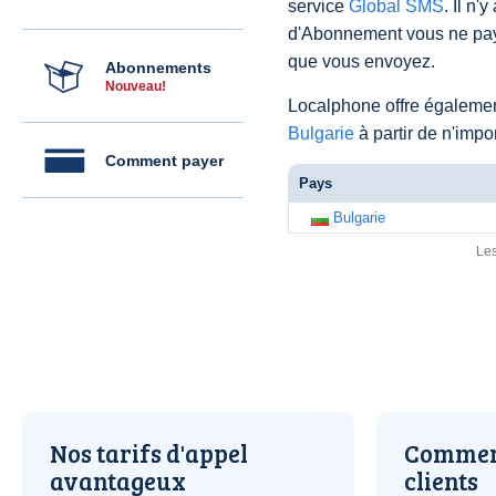
service
Global SMS
. Il n'
d'Abonnement vous ne pay
que vous envoyez.
Abonnements
Nouveau!
Localphone offre égaleme
Bulgarie
à partir de n'imp
Comment payer
Pays
Bulgarie
Les
Nos tarifs d'appel
Comment
avantageux
clients