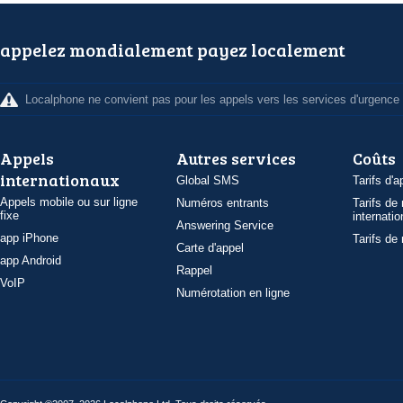
appelez mondialement payez localement
Localphone ne convient pas pour les appels vers les services d'urgence
Appels
Autres services
Coûts
internationaux
Global SMS
Tarifs d'a
Appels mobile ou sur ligne
Numéros entrants
Tarifs de
fixe
internatio
Answering Service
app iPhone
Tarifs de
Carte d'appel
app Android
Rappel
VoIP
Numérotation en ligne