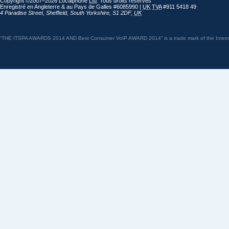
Copyright ©2007–2026 Localphone
Ltd
. Tous droits réservés
Enregistré en Angleterre & au Pays de Galles #6085990 |
UK
TVA
#911 5418 49
4 Paradise Street
,
Sheffield
,
South Yorkshire
,
S1 2DF
,
UK
“THE ITSPA AWARDS 2014 AND Best Consumer VoIP AWARD 2014” is a trade mark of the Internet 