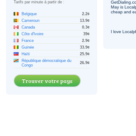
Tarifs par minute à partir de :
GetDialing.c
May is Local
cheap and e
Belgique
2.2¢
Cameroun
13.9¢
Canada
0.3¢
I love Local
Côte d'Ivoire
39¢
France
2.9¢
Guinée
33.9¢
Haïti
25.9¢
République démocratique du
26.9¢
Congo
Trouver votre pays