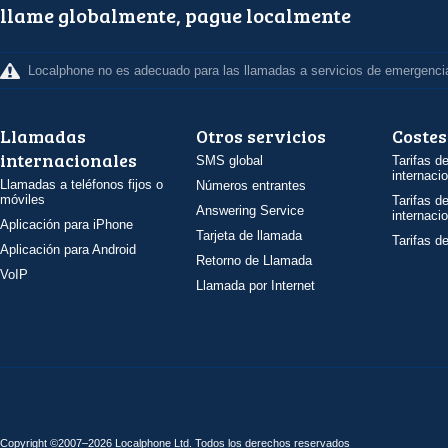
llame globalmente, pague localmente
Localphone no es adecuado para las llamadas a servicios de emergenci
Llamadas
Otros servicios
Costes
internacionales
SMS global
Tarifas d
internaci
Llamadas a teléfonos fijos o
Números entrantes
móviles
Tarifas d
Answering Service
internaci
Aplicación para iPhone
Tarjeta de llamada
Tarifas d
Aplicación para Android
Retorno de Llamada
VoIP
Llamada por Internet
Copyright ©2007–2026 Localphone
Ltd
. Todos los derechos reservados