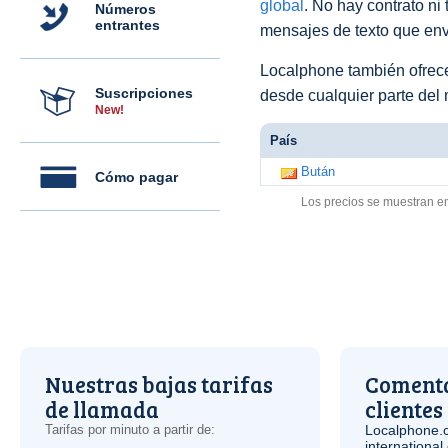
global
. No hay contrato ni
Números
entrantes
mensajes de texto que env
Localphone también ofre
Suscripciones
desde cualquier parte del
New!
País
Bután
Cómo pagar
Los precios se muestran e
Nuestras bajas tarifas
Comenta
de llamada
clientes
Tarifas por minuto a partir de:
Localphone.
internationa