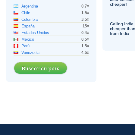
cheaper!
Argentina
0.7¢
Chile
1.5¢
Colombia
3.5¢
Calling India
España
15¢
cheaper than
Estados Unidos
0.4¢
from India.
México
0.5¢
Perú
1.5¢
Venezuela
4.5¢
Buscar su país