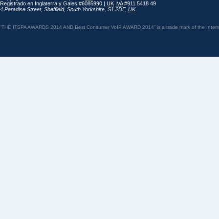
Registrado en Inglaterra y Gales #6085990 |
UK
IVA
#911 5418 49
4 Paradise Street
,
Sheffield
,
South Yorkshire
,
S1 2DF
,
UK
“THE ITSPA AWARDS 2014 AND Best Consumer VoIP AWARD 2014” is a trade mark of the Internet 