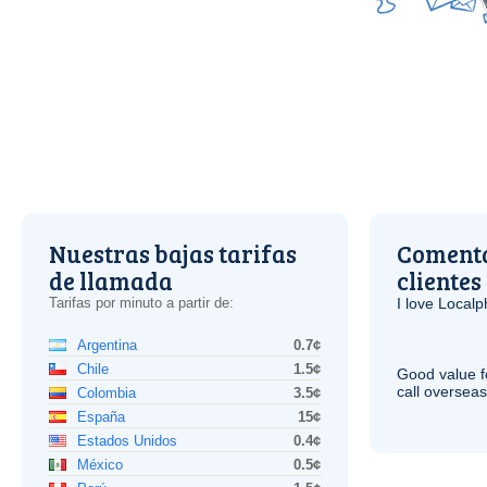
Nuestras bajas tarifas
Comenta
de llamada
clientes
Tarifas por minuto a partir de:
I love Local
Argentina
0.7¢
Chile
1.5¢
Good value f
call overseas,
Colombia
3.5¢
España
15¢
Estados Unidos
0.4¢
México
0.5¢