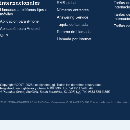
internacionales
SMS global
Tarifas d
internaci
Llamadas a teléfonos fijos o
Números entrantes
móviles
Tarifas d
Answering Service
internaci
Aplicación para iPhone
Tarjeta de llamada
Tarifas d
Aplicación para Android
Retorno de Llamada
VoIP
Llamada por Internet
Copyright ©2007–2026 Localphone
Ltd
. Todos los derechos reservados
Registrado en Inglaterra y Gales #6085990 |
UK
IVA
#911 5418 49
4 Paradise Street
,
Sheffield
,
South Yorkshire
,
S1 2DF
,
UK
,
Tel: 0333 555 3 555
“THE ITSPA AWARDS 2014 AND Best Consumer VoIP AWARD 2014” is a trade mark of the Internet 