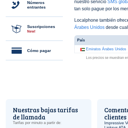
nuestro servicio
SMS glob
Números
entrantes
tan solo pague por los men
Localphone también ofre
Suscripciones
Árabes Unidos
desde cual
New!
País
Emiratos Árabes Unidos
Cómo pagar
Los precios se muestran e
Nuestras bajas tarifas
Comenta
de llamada
clientes
Tarifas por minuto a partir de:
Impressive
V
Linksys
ATA
.