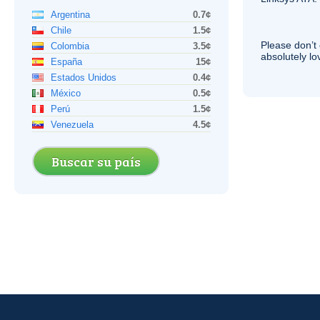
Argentina
0.7¢
Chile
1.5¢
Please don’t 
Colombia
3.5¢
absolutely lo
España
15¢
Estados Unidos
0.4¢
México
0.5¢
Perú
1.5¢
Venezuela
4.5¢
Buscar su país