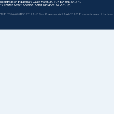
Registrado en Inglaterra y Gales #6085990 |
UK
IVA
#911 5418 49
4 Paradise Street
,
Sheffield
,
South Yorkshire
,
S1 2DF
,
UK
“THE ITSPA AWARDS 2014 AND Best Consumer VoIP AWARD 2014” is a trade mark of the Internet 