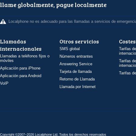
llame globalmente, pague localmente
Localphone no es adecuado para las llamadas a servicios de emergenci
Llamadas
Otros servicios
Costes
internacionales
SMS global
Tarifas d
internaci
Llamadas a teléfonos fijos o
Números entrantes
móviles
Tarifas d
Answering Service
internaci
Aplicación para iPhone
Tarjeta de llamada
Tarifas d
Aplicación para Android
Retorno de Llamada
VoIP
Llamada por Internet
Copyright ©2007–2026 Localphone
Ltd
. Todos los derechos reservados