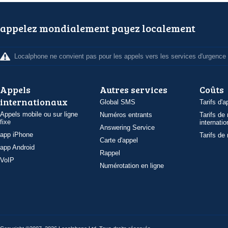
appelez mondialement payez localement
Localphone ne convient pas pour les appels vers les services d'urgence
Appels
Autres services
Coûts
internationaux
Global SMS
Tarifs d'a
Appels mobile ou sur ligne
Numéros entrants
Tarifs de
fixe
internatio
Answering Service
app iPhone
Tarifs de
Carte d'appel
app Android
Rappel
VoIP
Numérotation en ligne