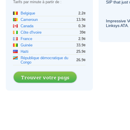
Tarifs par minute à partir de :
SIP
that just 
Belgique
2.2¢
Cameroun
13.9¢
Impressive
V
Linksys
ATA
.
Canada
0.3¢
Côte d'Ivoire
39¢
France
2.9¢
Guinée
33.9¢
Haïti
25.9¢
République démocratique du
26.9¢
Congo
Trouver votre pays