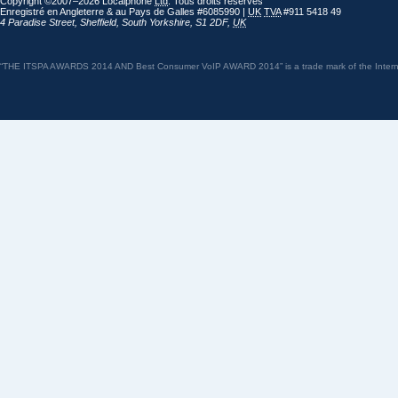
Copyright ©2007–2026 Localphone
Ltd
. Tous droits réservés
Enregistré en Angleterre & au Pays de Galles #6085990 |
UK
TVA
#911 5418 49
4 Paradise Street
,
Sheffield
,
South Yorkshire
,
S1 2DF
,
UK
“THE ITSPA AWARDS 2014 AND Best Consumer VoIP AWARD 2014” is a trade mark of the Internet 