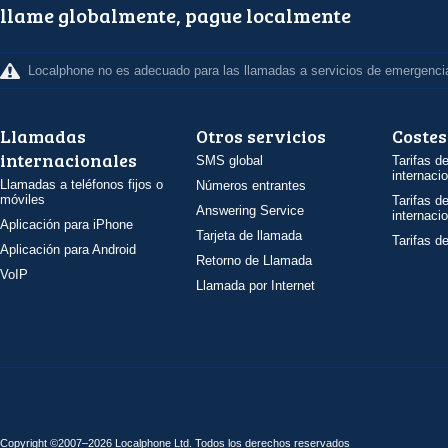
llame globalmente, pague localmente
Localphone no es adecuado para las llamadas a servicios de emergenci
Llamadas
Otros servicios
Costes
internacionales
SMS global
Tarifas d
internaci
Llamadas a teléfonos fijos o
Números entrantes
móviles
Tarifas d
Answering Service
internaci
Aplicación para iPhone
Tarjeta de llamada
Tarifas d
Aplicación para Android
Retorno de Llamada
VoIP
Llamada por Internet
Copyright ©2007–2026 Localphone
Ltd
. Todos los derechos reservados