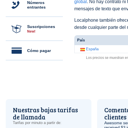
global
. No hay contrato ni
Números
entrantes
mensajes de texto que env
Localphone también ofre
Suscripciones
desde cualquier parte del
New!
País
España
Cómo pagar
Los precios se muestran e
Nuestras bajas tarifas
Comenta
de llamada
clientes
Tarifas por minuto a partir de:
Awesome serv
received $3 in