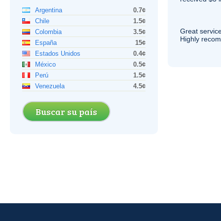
Argentina
0.7¢
Chile
1.5¢
Great service
Colombia
3.5¢
Highly reco
España
15¢
Estados Unidos
0.4¢
México
0.5¢
Perú
1.5¢
Venezuela
4.5¢
Buscar su país