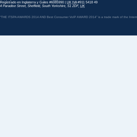
Registrado en Inglaterra y Gales #6085990 |
UK
IVA
#911 5418 49
4 Paradise Street
,
Sheffield
,
South Yorkshire
,
S1 2DF
,
UK
“THE ITSPA AWARDS 2014 AND Best Consumer VoIP AWARD 2014” is a trade mark of the Internet 