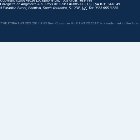
Copyright ©2007–2026 Localphone
Ltd
. Tous droits réservés
Enregistré en Angleterre & au Pays de Galles #6085990 |
UK
TVA
#911 5418 49
4 Paradise Street
,
Sheffield
,
South Yorkshire
,
S1 2DF
,
UK
,
Tel: 0333 555 3 555
“THE ITSPA AWARDS 2014 AND Best Consumer VoIP AWARD 2014” is a trade mark of the Internet 