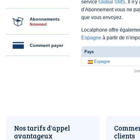
service
Global SMS
. Il n'
d'Abonnement vous ne pay
que vous envoyez.
Abonnements
Nouveau!
Localphone offre égaleme
Espagne
à partir de n'imp
Comment payer
Pays
Espagne
Les
Nos tarifs d'appel
Comment
avantageux
clients