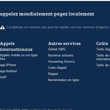
appelez mondialement payez localement
Localphone ne convient pas pour les appels vers les services d'urgence
Appels
Autres services
Coûts
internationaux
Global SMS
Tarifs d'a
Appels mobile ou sur ligne
Numéros entrants
Tarifs de
fixe
internatio
Answering Service
app iPhone
Tarifs de
Carte d'appel
app Android
Rappel
VoIP
Numérotation en ligne