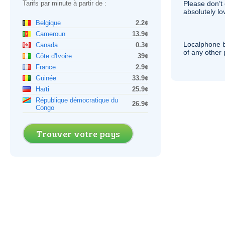
Tarifs par minute à partir de :
Please don’t 
absolutely lo
Belgique
2.2¢
Cameroun
13.9¢
Localphone b
Canada
0.3¢
of any other
Côte d'Ivoire
39¢
France
2.9¢
Guinée
33.9¢
Haïti
25.9¢
République démocratique du
26.9¢
Congo
Trouver votre pays