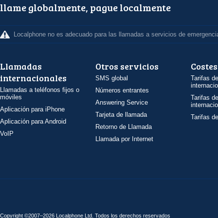
llame globalmente, pague localmente
Localphone no es adecuado para las llamadas a servicios de emergenci
Llamadas
Otros servicios
Costes
internacionales
SMS global
Tarifas d
internaci
Llamadas a teléfonos fijos o
Números entrantes
móviles
Tarifas d
Answering Service
internaci
Aplicación para iPhone
Tarjeta de llamada
Tarifas d
Aplicación para Android
Retorno de Llamada
VoIP
Llamada por Internet
Copyright ©2007–2026 Localphone
Ltd
. Todos los derechos reservados