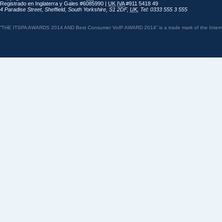
Registrado en Inglaterra y Gales #6085990 |
UK
IVA
#911 5418 49
4 Paradise Street
,
Sheffield
,
South Yorkshire
,
S1 2DF
,
UK
,
Tel: 0333 555 3 555
“THE ITSPA AWARDS 2014 AND Best Consumer VoIP AWARD 2014” is a trade mark of the Internet 