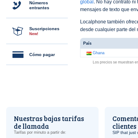
global
. No hay contrato ni
Números
entrantes
mensajes de texto que env
Localphone también ofre
Suscripciones
desde cualquier parte del
New!
País
Ghana
Cómo pagar
Los precios se muestran e
Nuestras bajas tarifas
Comenta
de llamada
clientes
Tarifas por minuto a partir de:
SIP
that just 