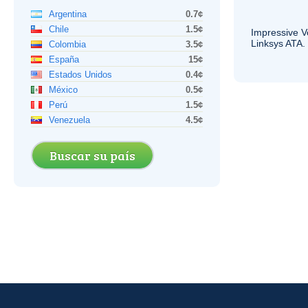
Argentina
0.7¢
Chile
1.5¢
Impressive
V
Linksys
ATA
.
Colombia
3.5¢
España
15¢
Estados Unidos
0.4¢
México
0.5¢
Perú
1.5¢
Venezuela
4.5¢
Buscar su país