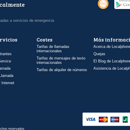
ocalmente
madas a servicios de emergencia
rvicios
Costes
Más informac
Tarifas de llamadas
Acerca de Localphon
internacionales
trantes
Quejas
Tarifas de mensajes de texto
ervice
El Blog de Localphon
internacionales
llamada
Asistencia de Localp
Tarifas de alquiler de números
 Llamada
 Internet
rechos reservados