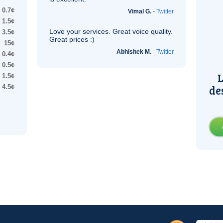
0.7¢
Vimal G.
-
Twitter
1.5¢
Love your services. Great voice quality.
3.5¢
Great prices :)
15¢
Abhishek M.
-
Twitter
0.4¢
0.5¢
L
1.5¢
de
4.5¢