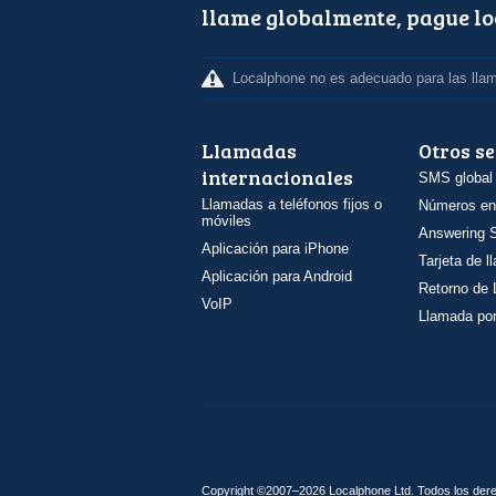
llame globalmente, pague l
Localphone no es adecuado para las lla
Llamadas
Otros se
internacionales
SMS global
Llamadas a teléfonos fijos o
Números en
móviles
Answering S
Aplicación para iPhone
Tarjeta de 
Aplicación para Android
Retorno de
VoIP
Llamada por
Copyright ©2007–2026 Localphone
Ltd
. Todos los de