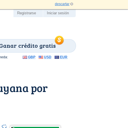
descartar
Registrarse
Iniciar sesión
Ganar crédito gratis
neda:
GBP
USD
EUR
uyana por