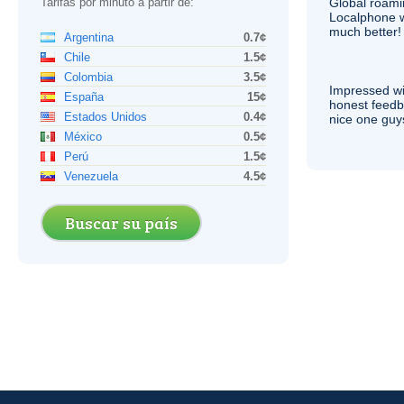
Tarifas por minuto a partir de:
Global roami
Localphone 
much better!
Argentina
0.7¢
Chile
1.5¢
Colombia
3.5¢
Impressed wi
España
15¢
honest feedb
Estados Unidos
0.4¢
nice one guy
México
0.5¢
Perú
1.5¢
Venezuela
4.5¢
Buscar su país