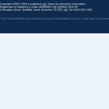
Copyright ©2007–2026 Localphone
Ltd
. Todos los derechos reservados
Registrado en Inglaterra y Gales #6085990 |
UK
IVA
#911 5418 49
4 Paradise Street
,
Sheffield
,
South Yorkshire
,
S1 2DF
,
UK
,
Tel: 0333 555 3 555
“THE ITSPA AWARDS 2014 AND Best Consumer VoIP AWARD 2014” is a trade mark of the Internet 