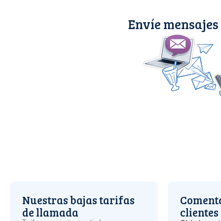
Envíe mensajes
Nuestras bajas tarifas
Comenta
de llamada
clientes