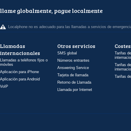
llame globalmente, pague localmente
Localphone no es adecuado para las llamadas a servicios de emergenci
Llamadas
Otros servicios
Costes
internacionales
SMS global
Tarifas d
internaci
Llamadas a teléfonos fijos o
Números entrantes
móviles
Tarifas d
Answering Service
internaci
Aplicación para iPhone
Tarjeta de llamada
Tarifas d
Aplicación para Android
Retorno de Llamada
VoIP
Llamada por Internet