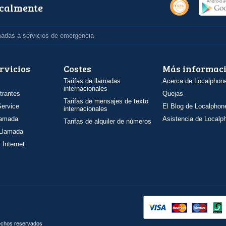
ocalmente
madas a servicios de emergencia
rvicios
Costes
Más informac
Tarifas de llamadas
Acerca de Localphon
internacionales
trantes
Quejas
Tarifas de mensajes de texto
ervice
El Blog de Localphon
internacionales
llamada
Asistencia de Localp
Tarifas de alquiler de números
 Llamada
 Internet
rechos reservados