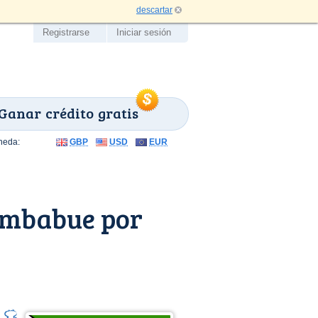
descartar
Registrarse
Iniciar sesión
Ganar crédito gratis
neda:
GBP
USD
EUR
imbabue por