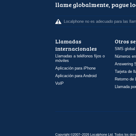
llame globalmente, pague l
Localphone no es adecuado para las lla
Llamadas
Otros se
internacionales
SMS global
Llamadas a teléfonos fijos o
Números en
móviles
Answering S
Aplicación para iPhone
Tarjeta de 
Aplicación para Android
Retorno de
VoIP
Llamada por
Copyright ©2007–2026 Localphone
Ltd
. Todos los de