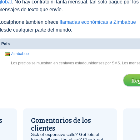
global
. No hay contrato ni tarifa mensual, tan solo pague por los
mensajes de texto que envíe.
Localphone también ofrece
llamadas económicas a Zimbabue
desde cualquier parte del mundo.
País
Zimbabue
Los precios se muestran en centavos estadounidenses por SMS. Los mensaje
Reg
s
Comentarios de los
clientes
Sick of expensive calls? Got lots of
friends all over the place? Check out