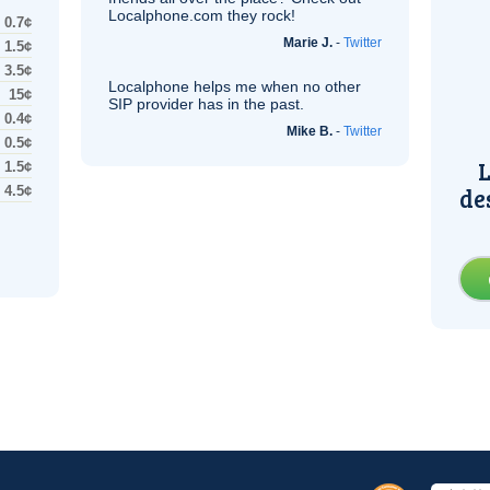
Localphone.com they rock!
0.7¢
Marie J.
-
Twitter
1.5¢
3.5¢
Localphone helps me when no other
15¢
SIP
provider has in the past.
0.4¢
Mike B.
-
Twitter
0.5¢
L
1.5¢
de
4.5¢