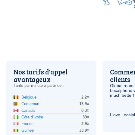
Nos tarifs d'appel
Comment
avantageux
clients
Tarifs par minute à partir de :
Global roami
Localphone 
much better!
Belgique
2.2¢
Cameroun
13.9¢
Canada
0.3¢
I love Local
Côte d'Ivoire
39¢
France
2.9¢
Guinée
33.9¢