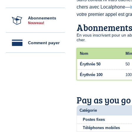
chers avec Localphone—
votre premier appel est grat
Abonnements
Nouveau!
Abonnement
En vous inscrivant pour un a
cher.
Comment payer
Nom
Min
Érythrée 50
50
Érythrée 100
100
Pay as you go
Catégorie
Postes fixes
Téléphones mobiles