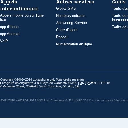
Appels
Autres services
Coûts
internationaux
Global SMS
Tarifs d'a
Appels mobile ou sur ligne
Numéros entrants
Tarifs de
fixe
internatio
Answering Service
app iPhone
Tarifs de
Carte d'appel
app Android
Rappel
VoIP
Numérotation en ligne
Copyright ©2007–2026 Localphone
Ltd
. Tous droits réservés
Enregistré en Angleterre & au Pays de Galles #6085990 |
UK
TVA
#911 5418 49
4 Paradise Street
,
Sheffield
,
South Yorkshire
,
S1 2DF
,
UK
“THE ITSPA AWARDS 2014 AND Best Consumer VoIP AWARD 2014” is a trade mark of the Internet 