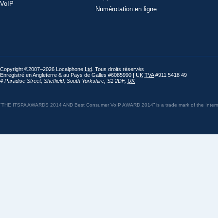
VoIP
Numérotation en ligne
Copyright ©2007–2026 Localphone
Ltd
. Tous droits réservés
Enregistré en Angleterre & au Pays de Galles #6085990 |
UK
TVA
#911 5418 49
4 Paradise Street
,
Sheffield
,
South Yorkshire
,
S1 2DF
,
UK
“THE ITSPA AWARDS 2014 AND Best Consumer VoIP AWARD 2014” is a trade mark of the Internet 