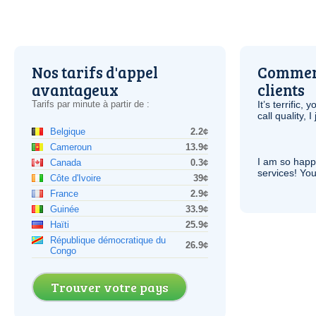
Nos tarifs d'appel
Comment
avantageux
clients
Tarifs par minute à partir de :
It’s terrific,
call quality, I
Belgique
2.2¢
Cameroun
13.9¢
I am so hap
Canada
0.3¢
services! You
Côte d'Ivoire
39¢
France
2.9¢
Guinée
33.9¢
Haïti
25.9¢
République démocratique du
26.9¢
Congo
Trouver votre pays