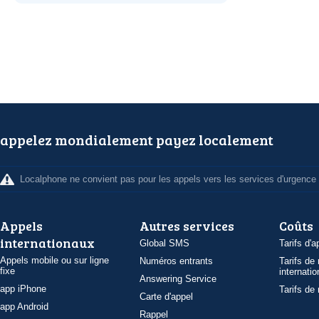
appelez mondialement payez localement
Localphone ne convient pas pour les appels vers les services d'urgence
Appels
Autres services
Coûts
internationaux
Global SMS
Tarifs d'a
Appels mobile ou sur ligne
Numéros entrants
Tarifs de
fixe
internatio
Answering Service
app iPhone
Tarifs de
Carte d'appel
app Android
Rappel