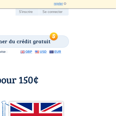
rejeter
S'inscrire
Se connecter
er du crédit gratuit
ise :
GBP
USD
EUR
pour 150¢