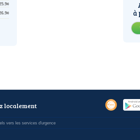
25.9¢
à 
26.9¢
z localement
ls vers les services d'urgence