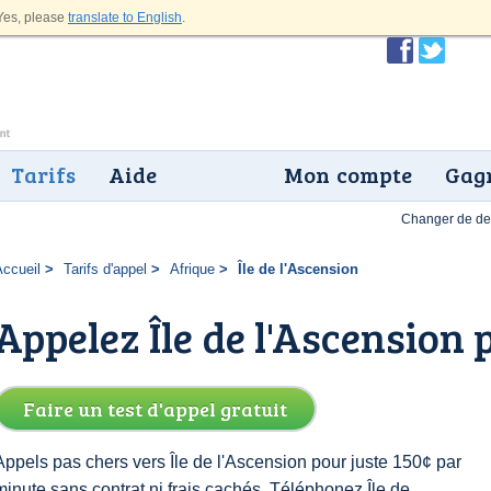
es, please
translate to English
.
Tarifs
Aide
Mon compte
Gagn
Changer de dev
Accueil
Tarifs d'appel
Afrique
Île de l'Ascension
Appelez Île de l'Ascension 
Faire un test d'appel gratuit
Appels pas chers vers Île de l'Ascension pour juste 150¢ par
minute sans contrat ni frais cachés. Téléphonez Île de