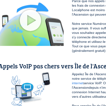
Parce que nos appels 
les frais de connexio
Localphone est moins c
l'Ascension qui peuvent
Notre service Numéros 
que jamais. Il vous su
vous souhaitez appele
s'y connecte directeme
téléphone et utilisez-
Tout ce que vous payez 
(généralement gratuit)
Appels VoIP pas chers vers Île de l'Asc
Appelez Île de l'Ascens
notre service de télép
internet
service VoIP. O
l'Ascensiondepuis n'i
connexion Internet hau
vers d'autres utilisate
Pour appeler Île de l'As