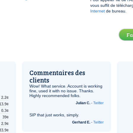
vous suffit de télécha
Internet
de bureau.
Fa
Commentaires des
clients
Wow! What service. Account is working
fine, used it with no issue. Thanks.
Highly recommended folks.
2.2¢
Julian C.
-
Twitter
13.9¢
0.3¢
SIP
that just works, simply.
39¢
Gerhard E.
-
Twitter
2.9¢
33.9¢