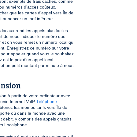
sont exempts de frais cachés, comme
n ou numéros d'accès coûteux,
her que les cartes d'appel vers Île de
 annoncer un tarif inférieur.
locaux rend les appels plus faciles
ffit de nous indiquer le numéro que
r et on vous remet un numéro local qui
nt. Enregistrez ce numéro sur votre
le pour appeler quand vous le souhaitez.
est le prix d'un appel local
 et un petit montant par minute à nous.
ension
ion à partir de votre ordinateur avec
honie Internet VoIP
Téléphone
btenez les mêmes tarifs vers Île de
mporte où dans le monde avec une
t débit, y compris des appels gratuits
urs Localphone.
cension à partir de votre ordinateur, il