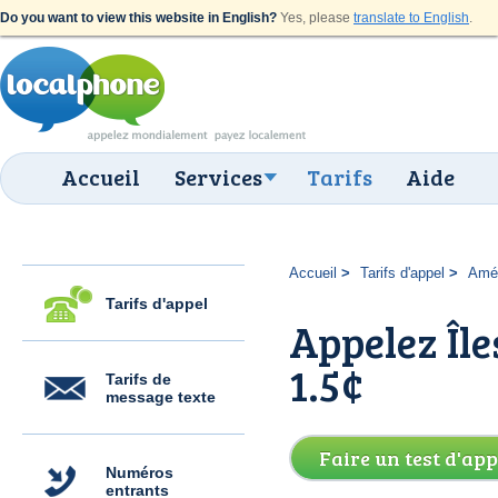
Do you want to view this website in English?
Yes, please
translate to English
.
Accueil
Services
Tarifs
Aide
Accueil
Tarifs d'appel
Amér
Tarifs d'appel
Appelez Îl
1.5¢
Tarifs de
message texte
Faire un test d'app
Numéros
entrants