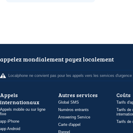
appelez mondialement payez localement
Localphone ne convient pas pour les appels vers les services d'urgence
Appels
Autres services
Coûts
internationaux
Global SMS
Tarifs d'a
Appels mobile ou sur ligne
Numéros entrants
Tarifs de
fixe
internatio
Answering Service
app iPhone
Tarifs de
Carte d'appel
app Android
Rappel