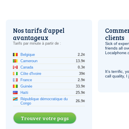
Nos tarifs d'appel
Comment
avantageux
clients
Tarifs par minute à partir de :
Sick of expen
friends all o
Localphone.c
Belgique
2.2¢
Cameroun
13.9¢
Canada
0.3¢
It’s terrific,
Côte d'Ivoire
39¢
call quality, I
France
2.9¢
Guinée
33.9¢
Haïti
25.9¢
République démocratique du
26.9¢
Congo
Trouver votre pays