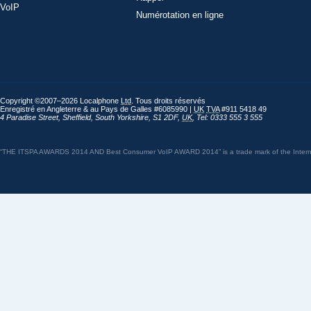
VoIP
Numérotation en ligne
Copyright ©2007–2026 Localphone
Ltd
. Tous droits réservés
Enregistré en Angleterre & au Pays de Galles #6085990 |
UK
TVA
#911 5418 49
4 Paradise Street
,
Sheffield
,
South Yorkshire
,
S1 2DF
,
UK
,
Tel: 0333 555 3 555
“THE ITSPA AWARDS 2014 AND Best Consumer VoIP AWARD 2014” is a trade mark of the Internet 