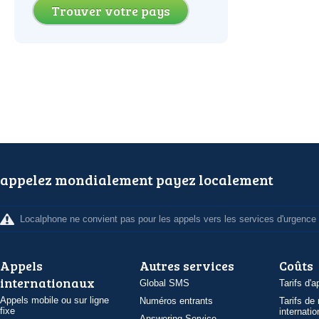
Trouver votre pays
appelez mondialement payez localement
Localphone ne convient pas pour les appels vers les services d'urgence
Appels
Autres services
Coûts
internationaux
Global SMS
Tarifs d'a
Appels mobile ou sur ligne
Numéros entrants
Tarifs de
fixe
internatio
Answering Service