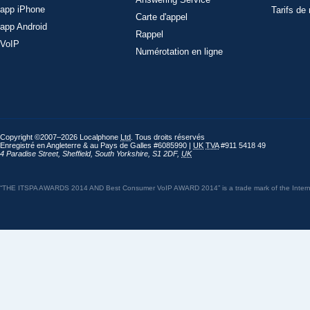
app iPhone
Tarifs de
Carte d'appel
app Android
Rappel
VoIP
Numérotation en ligne
Copyright ©2007–2026 Localphone
Ltd
. Tous droits réservés
Enregistré en Angleterre & au Pays de Galles #6085990 |
UK
TVA
#911 5418 49
4 Paradise Street
,
Sheffield
,
South Yorkshire
,
S1 2DF
,
UK
“THE ITSPA AWARDS 2014 AND Best Consumer VoIP AWARD 2014” is a trade mark of the Internet 