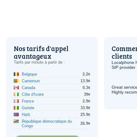
Nos tarifs d'appel
Comment
avantageux
clients
Tarifs par minute à partir de :
Localphone 
SIP
provider 
Belgique
2.2¢
Cameroun
13.9¢
Great service
Canada
0.3¢
Highly reco
Côte d'Ivoire
39¢
France
2.9¢
Guinée
33.9¢
Haïti
25.9¢
République démocratique du
26.9¢
Congo