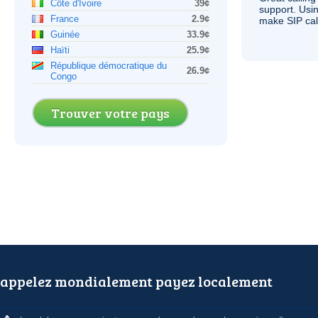
Côte d'Ivoire
39¢
support. Usi
France
2.9¢
make
SIP
cal
Guinée
33.9¢
Haïti
25.9¢
République démocratique du
26.9¢
Congo
Trouver votre pays
appelez mondialement payez localement