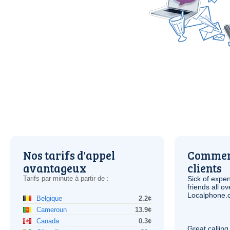
Nos tarifs d'appel
Comment
avantageux
clients
Tarifs par minute à partir de :
Sick of expen
friends all o
Localphone.c
Belgique
2.2¢
Cameroun
13.9¢
Canada
0.3¢
Great calling