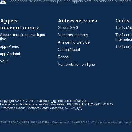
Localphone ne convient pas pour les appels vers les services d'urgence
Appels
Autres services
Coûts
internationaux
Global SMS
Tarifs d'a
Appels mobile ou sur ligne
Numéros entrants
Tarifs de
fixe
internatio
Answering Service
app iPhone
Tarifs de
Carte d'appel
app Android
Rappel
VoIP
Numérotation en ligne
Copyright ©2007–2026 Localphone
Ltd
. Tous droits réservés
Enregistré en Angleterre & au Pays de Galles #6085990 |
UK
TVA
#911 5418 49
4 Paradise Street
,
Sheffield
,
South Yorkshire
,
S1 2DF
,
UK
“THE ITSPA AWARDS 2014 AND Best Consumer VoIP AWARD 2014” is a trade mark of the Internet 