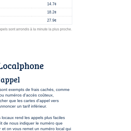
14.7¢
18.2¢
27.9¢
pels sont arrondis à la minute la plus proche.
Localphone
'appel
sont exempts de frais cachés, comme
n ou numéros d'accès coûteux,
her que les cartes d'appel vers
noncer un tarif inférieur.
locaux rend les appels plus faciles
ffit de nous indiquer le numéro que
r et on vous remet un numéro local qui