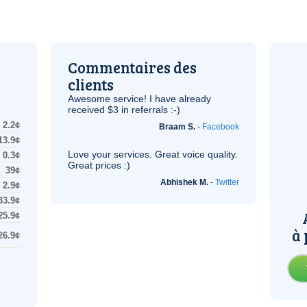
Commentaires des
clients
Awesome service! I have already
received $3 in referrals :-)
2.2¢
Braam S.
-
Facebook
13.9¢
Love your services. Great voice quality.
0.3¢
Great prices :)
39¢
Abhishek M.
-
Twitter
2.9¢
33.9¢
25.9¢
à 
26.9¢