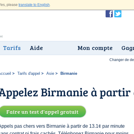
es, please
translate to English
.
Tarifs
Aide
Mon compte
Gagn
Changer de dev
Accueil
Tarifs d'appel
Asie
Birmanie
Appelez Birmanie à partir 
Faire un test d'appel gratuit
Appels pas chers vers Birmanie à partir de 13.1¢ par minute
sans contrat ni frais cachés. Téléphonez Birmanie pour moins