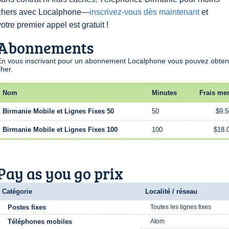
chers avec Localphone—
inscrivez-vous dès maintenant
et
votre premier appel est gratuit !
Abonnements
En vous inscrivant pour un abonnement Localphone vous pouvez obtenir
cher.
Nom
Minutes
Frais me
Birmanie Mobile et Lignes Fixes 50
50
$9.5
Birmanie Mobile et Lignes Fixes 100
100
$18.
Pay as you go prix
Catégorie
Localité / réseau
Postes fixes
Toutes les lignes fixes
Téléphones mobiles
Atom