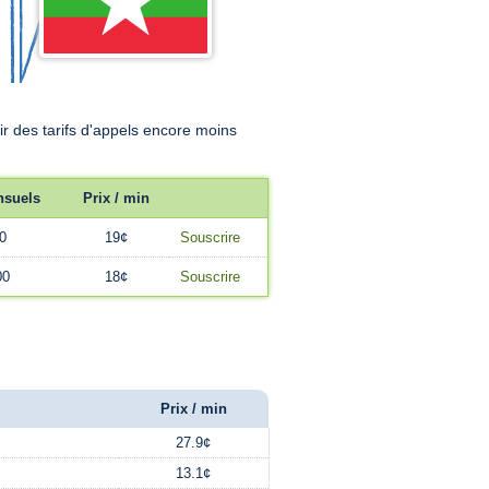
 des tarifs d'appels encore moins
nsuels
Prix / min
0
19¢
Souscrire
00
18¢
Souscrire
Prix / min
27.9¢
13.1¢