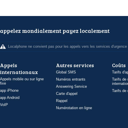
appelez mondialement payez localement
Localphone ne convient pas pour les appels vers les services d'urgence
Appels
Autres services
Coûts
internationaux
Global SMS
Tarifs d'a
Appels mobile ou sur ligne
Numéros entrants
Tarifs de
fixe
internatio
Answering Service
app iPhone
Tarifs de
Carte d'appel
app Android
Rappel
VoIP
Numérotation en ligne