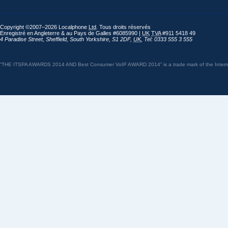
Copyright ©2007–2026 Localphone
Ltd
. Tous droits réservés
Enregistré en Angleterre & au Pays de Galles #6085990 |
UK
TVA
#911 5418 49
4 Paradise Street
,
Sheffield
,
South Yorkshire
,
S1 2DF
,
UK
,
Tel: 0333 555 3 555
“THE ITSPA AWARDS 2014 AND Best Consumer VoIP AWARD 2014” is a trade mark of the Internet 