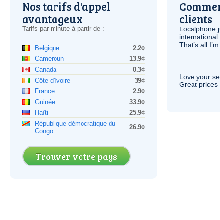
Nos tarifs d'appel
Comment
avantageux
clients
Tarifs par minute à partir de :
Localphone j
international 
That’s all I’
Belgique
2.2¢
Cameroun
13.9¢
Canada
0.3¢
Love your ser
Côte d'Ivoire
39¢
Great prices 
France
2.9¢
Guinée
33.9¢
Haïti
25.9¢
République démocratique du
26.9¢
Congo
Trouver votre pays