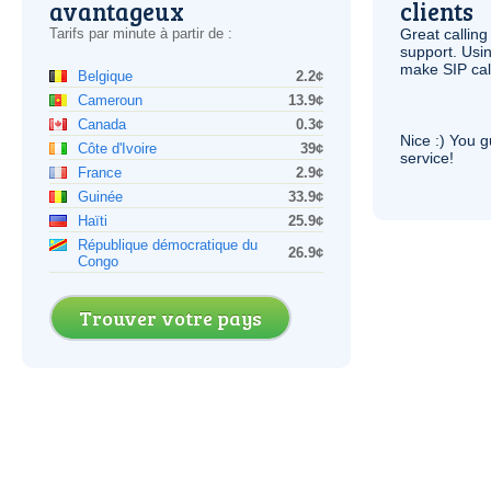
avantageux
clients
Tarifs par minute à partir de :
Great calling
support. Usi
make
SIP
cal
Belgique
2.2¢
Cameroun
13.9¢
Canada
0.3¢
Nice :) You g
Côte d'Ivoire
39¢
service!
France
2.9¢
Guinée
33.9¢
Haïti
25.9¢
République démocratique du
26.9¢
Congo
Trouver votre pays