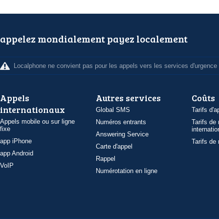
appelez mondialement payez localement
Localphone ne convient pas pour les appels vers les services d'urgence
Appels
Autres services
Coûts
internationaux
Global SMS
Tarifs d'a
Appels mobile ou sur ligne
Numéros entrants
Tarifs de
fixe
internatio
Answering Service
app iPhone
Tarifs de
Carte d'appel
app Android
Rappel
VoIP
Numérotation en ligne