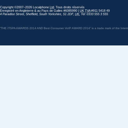
Copyright ©2007–2026 Localphone
Ltd
. Tous droits réservés
Enregistré en Angleterre & au Pays de Galles #6085990 |
UK
TVA
#911 5418 49
4 Paradise Street
,
Sheffield
,
South Yorkshire
,
S1 2DF
,
UK
,
Tel: 0333 555 3 555
“THE ITSPA AWARDS 2014 AND Best Consumer VoIP AWARD 2014” is a trade mark of the Internet 