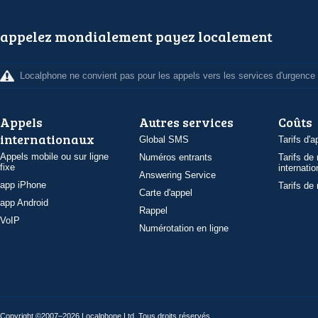
appelez mondialement payez localement
Localphone ne convient pas pour les appels vers les services d'urgence
Appels
Autres services
Coûts
internationaux
Global SMS
Tarifs d'a
Appels mobile ou sur ligne
Numéros entrants
Tarifs de
fixe
internatio
Answering Service
app iPhone
Tarifs de
Carte d'appel
app Android
Rappel
VoIP
Numérotation en ligne
Copyright ©2007–2026 Localphone
Ltd
. Tous droits réservés