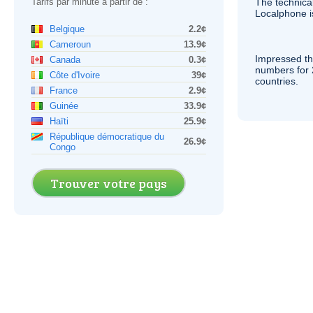
Tarifs par minute à partir de :
The technica
Localphone 
Belgique
2.2¢
Cameroun
13.9¢
Impressed th
Canada
0.3¢
numbers for 
Côte d'Ivoire
39¢
countries.
France
2.9¢
Guinée
33.9¢
Haïti
25.9¢
République démocratique du
26.9¢
Congo
Trouver votre pays