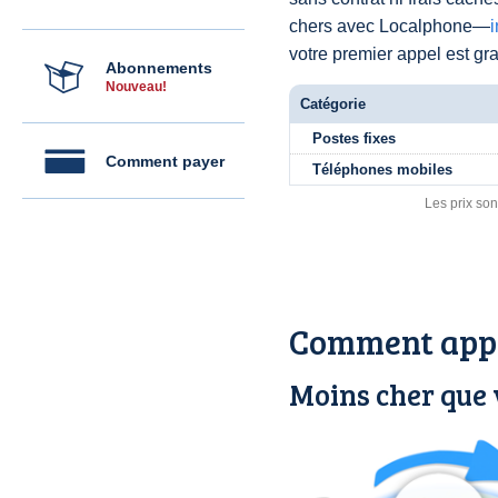
chers avec Localphone—
votre premier appel est grat
Abonnements
Nouveau!
Catégorie
Postes fixes
Comment payer
Téléphones mobiles
Les prix son
Comment appe
Moins cher que v