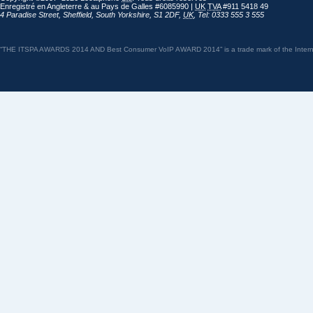
Enregistré en Angleterre & au Pays de Galles #6085990 |
UK
TVA
#911 5418 49
4 Paradise Street
,
Sheffield
,
South Yorkshire
,
S1 2DF
,
UK
,
Tel: 0333 555 3 555
“THE ITSPA AWARDS 2014 AND Best Consumer VoIP AWARD 2014” is a trade mark of the Internet 