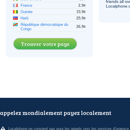
friends all o
France
2.9¢
Localphone.c
Guinée
33.9¢
Haïti
25.9¢
République démocratique du
26.9¢
Congo
Trouver votre pays
appelez mondialement payez localement
Localphone ne convient pas pour les appels vers les services d'urgence