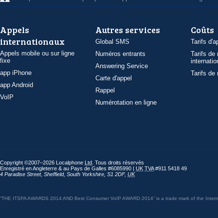
Appels
Autres services
Coûts
internationaux
Global SMS
Tarifs d'a
Appels mobile ou sur ligne
Numéros entrants
Tarifs de
fixe
internatio
Answering Service
app iPhone
Tarifs de
Carte d'appel
app Android
Rappel
VoIP
Numérotation en ligne
Copyright ©2007–2026 Localphone
Ltd
. Tous droits réservés
Enregistré en Angleterre & au Pays de Galles #6085990 |
UK
TVA
#911 5418 49
4 Paradise Street
,
Sheffield
,
South Yorkshire
,
S1 2DF
,
UK
“THE ITSPA AWARDS 2014 AND Best Consumer VoIP AWARD 2014” is a trade mark of the Internet 