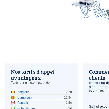
Nos tarifs d'appel
Comment
avantageux
clients
Tarifs par minute à partir de :
Impressed th
numbers for 
countries.
Belgique
2.2¢
Cameroun
13.9¢
Canada
0.3¢
Sick of expen
Côte d'Ivoire
39¢