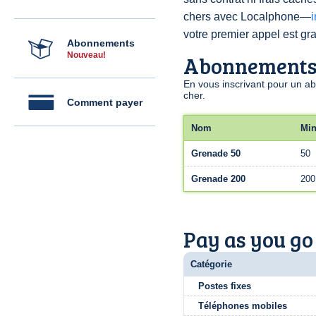
chers avec Localphone—
votre premier appel est grat
Abonnements
Nouveau!
Abonnement
En vous inscrivant pour un a
cher.
Comment payer
Nom
Min
Grenade 50
50
Grenade 200
200
Pay as you go
Catégorie
Postes fixes
Téléphones mobiles