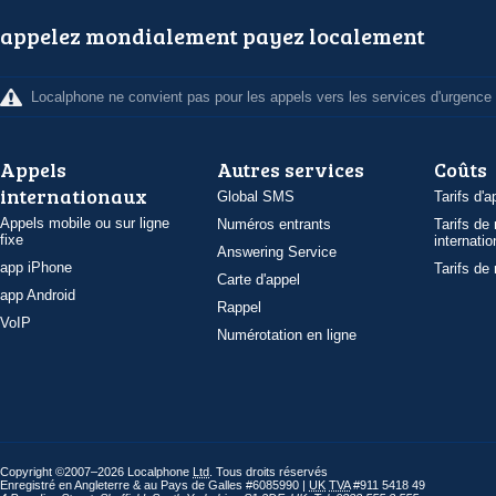
appelez mondialement payez localement
Localphone ne convient pas pour les appels vers les services d'urgence
Appels
Autres services
Coûts
internationaux
Global SMS
Tarifs d'a
Appels mobile ou sur ligne
Numéros entrants
Tarifs de
fixe
internatio
Answering Service
app iPhone
Tarifs de
Carte d'appel
app Android
Rappel
VoIP
Numérotation en ligne
Copyright ©2007–2026 Localphone
Ltd
. Tous droits réservés
Enregistré en Angleterre & au Pays de Galles #6085990 |
UK
TVA
#911 5418 49