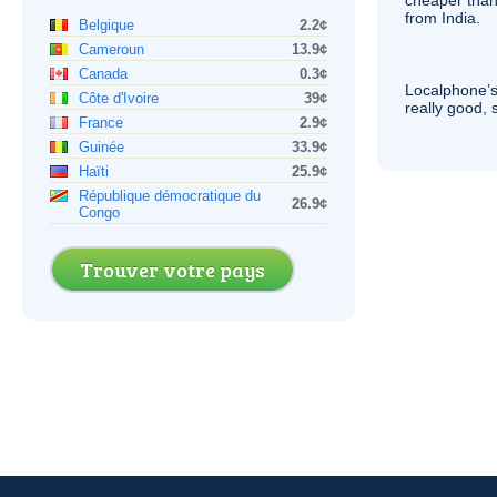
cheaper than
from India.
Belgique
2.2¢
Cameroun
13.9¢
Canada
0.3¢
Localphone’s
Côte d'Ivoire
39¢
really good, 
France
2.9¢
Guinée
33.9¢
Haïti
25.9¢
République démocratique du
26.9¢
Congo
Trouver votre pays