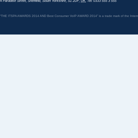
4 Paradise Street
,
Sheffield
,
South Yorkshire
,
S1 2DF
,
UK
,
Tel: 0333 555 3 555
“THE ITSPA AWARDS 2014 AND Best Consumer VoIP AWARD 2014” is a trade mark of the Internet 