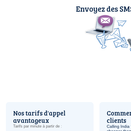
Envoyez des SM
Nos tarifs d'appel
Comment
avantageux
clients
Tarifs par minute à partir de :
Calling India