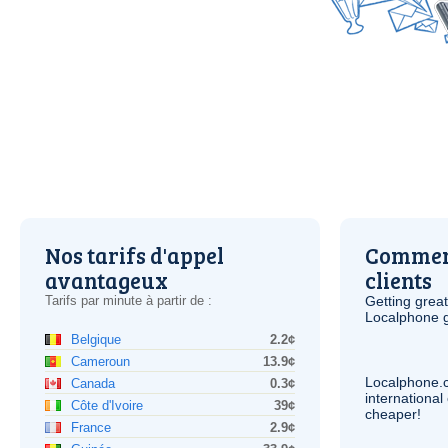
Nos tarifs d'appel
Comment
avantageux
clients
Tarifs par minute à partir de :
Getting grea
Localphone g
Belgique
2.2¢
Cameroun
13.9¢
Localphone.
Canada
0.3¢
internationa
Côte d'Ivoire
39¢
cheaper!
France
2.9¢