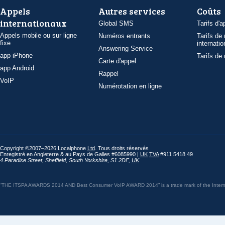
Appels
Autres services
Coûts
internationaux
Global SMS
Tarifs d'a
Appels mobile ou sur ligne
Numéros entrants
Tarifs de
fixe
internatio
Answering Service
app iPhone
Tarifs de
Carte d'appel
app Android
Rappel
VoIP
Numérotation en ligne
Copyright ©2007–2026 Localphone
Ltd
. Tous droits réservés
Enregistré en Angleterre & au Pays de Galles #6085990 |
UK
TVA
#911 5418 49
4 Paradise Street
,
Sheffield
,
South Yorkshire
,
S1 2DF
,
UK
“THE ITSPA AWARDS 2014 AND Best Consumer VoIP AWARD 2014” is a trade mark of the Internet 