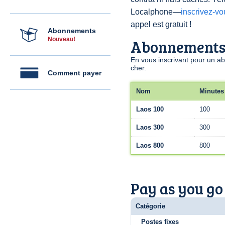
Localphone—
inscrivez-v
appel est gratuit !
Abonnements
Nouveau!
Abonnement
En vous inscrivant pour un a
cher.
Comment payer
Nom
Minutes
Laos 100
100
Laos 300
300
Laos 800
800
Pay as you go
Catégorie
Postes fixes